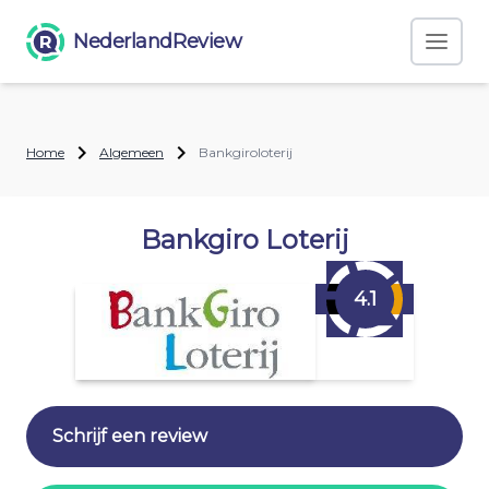
NederlandReview
Home
Algemeen
Bankgiroloterij
Bankgiro Loterij
4.1
Schrijf een review