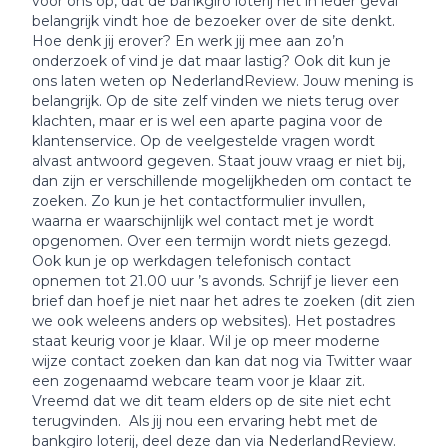
voor ons op, dat de bankgiro loterij het in ieder geval
belangrijk vindt hoe de bezoeker over de site denkt.
Hoe denk jij erover? En werk jij mee aan zo’n
onderzoek of vind je dat maar lastig? Ook dit kun je
ons laten weten op NederlandReview. Jouw mening is
belangrijk. Op de site zelf vinden we niets terug over
klachten, maar er is wel een aparte pagina voor de
klantenservice. Op de veelgestelde vragen wordt
alvast antwoord gegeven. Staat jouw vraag er niet bij,
dan zijn er verschillende mogelijkheden om contact te
zoeken. Zo kun je het contactformulier invullen,
waarna er waarschijnlijk wel contact met je wordt
opgenomen. Over een termijn wordt niets gezegd.
Ook kun je op werkdagen telefonisch contact
opnemen tot 21.00 uur ’s avonds. Schrijf je liever een
brief dan hoef je niet naar het adres te zoeken (dit zien
we ook weleens anders op websites). Het postadres
staat keurig voor je klaar. Wil je op meer moderne
wijze contact zoeken dan kan dat nog via Twitter waar
een zogenaamd webcare team voor je klaar zit.
Vreemd dat we dit team elders op de site niet echt
terugvinden. Als jij nou een ervaring hebt met de
bankgiro loterij, deel deze dan via NederlandReview.