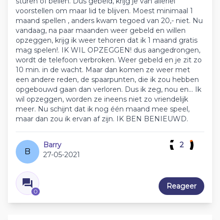
sturen of bellen. Dus gebeld, krijg je van allerlei
voorstellen om maar lid te blijven. Moest minimaal 1
maand spellen , anders kwam tegoed van 20,- niet. Nu
vandaag, na paar maanden weer gebeld en willen
opzeggen, krijg ik weer tehoren dat ik 1 maand gratis
mag spelen!. IK WIL OPZEGGEN! dus aangedrongen,
wordt de telefoon verbroken. Weer gebeld en je zit zo
10 min. in de wacht. Maar dan komen ze weer met
een andere reden, de spaarpunten, die ik zou hebben
opgebouwd gaan dan verloren. Dus ik zeg, nou en... Ik
wil opzeggen, worden ze ineens niet zo vriendelijk
meer. Nu schijnt dat ik nog één maand mee speel,
maar dan zou ik ervan af zijn. IK BEN BENIEUWD.
Barry
2
B
27-05-2021
Reageer
0