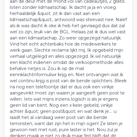
aan de deur met de mond vol van cadeautjes, 2 gratis
loten zonder lidmaatschap. Ik dacht ja ja en vroeg
herhaaldelijk &quot; zit ik dan vast aan een
lidmaatschap&quot;, antwoord was steevast nee. Naïef
als ik was dacht ik oke ik heb het gevraagd dus dat zal
wel zo zijn, leuk van de BGL. Helaas zat ik dus wel vast
aan een lidmaatachap. Zo weer opgezegd natuurlijk.
Vind het echt achterbaks hoe de medewerkers te
werk gaan. Slechte reclame lijkt mij. Ik opgebeld mijn
verhaal uitgelegd en alles opgezegd. Ik wil natuurlijk
een klacht indienen omdat de verkoopmethode alles
behalve netjes is. Zou ik op de mail
eennklachtnformuliwr krijg en. Niet ontvangen wat ik
wel continu krijg is post van de bende oplichters. Bleek
na nog een telefoontje dat er dus ook een vinkje
aangevinkt moet zijn waarin je aangeeft geen post te
willen. Iets wat mijns inziens logisch is als je ergens
geen lid van bent. Nog een x keer gebeld, vinkje
achter &quot; geen post&quot; en wat denk je.... u
raadt het al vandaag weer post van die bende
terroristen, want dat zijn het in mijn ogen! Ze laten je
gewoon niet met rust, pure laster is het. Nou zul je
denken maak je niet zo druk maar feit blijft dat dit