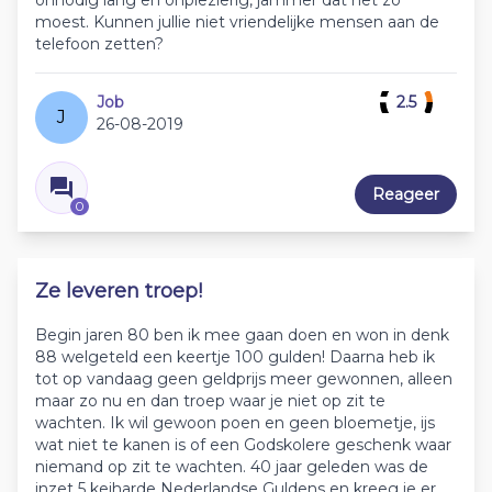
onnodig lang en onplezierig, jammer dat het zo
moest. Kunnen jullie niet vriendelijke mensen aan de
telefoon zetten?
Job
2.5
J
26-08-2019
Reageer
0
Ze leveren troep!
Begin jaren 80 ben ik mee gaan doen en won in denk
88 welgeteld een keertje 100 gulden! Daarna heb ik
tot op vandaag geen geldprijs meer gewonnen, alleen
maar zo nu en dan troep waar je niet op zit te
wachten. Ik wil gewoon poen en geen bloemetje, ijs
wat niet te kanen is of een Godskolere geschenk waar
niemand op zit te wachten. 40 jaar geleden was de
inzet 5 keiharde Nederlandse Guldens en kreeg je er