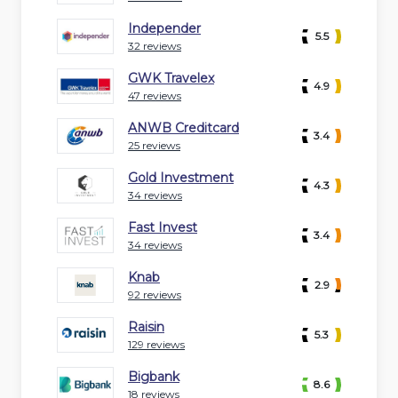
Independer
5.5
32 reviews
GWK Travelex
4.9
47 reviews
ANWB Creditcard
3.4
25 reviews
Gold Investment
4.3
34 reviews
Fast Invest
3.4
34 reviews
Knab
2.9
92 reviews
Raisin
5.3
129 reviews
Bigbank
8.6
18 reviews