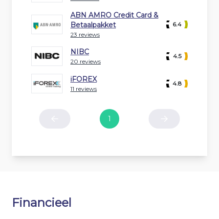
ABN AMRO Credit Card &
Betaalpakket
6.4
23 reviews
NIBC
4.5
20 reviews
iFOREX
4.8
11 reviews
1
Previous
Next
Financieel