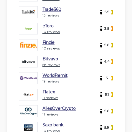
Trade360
5.5
13 reviews
eToro
3.5
10 reviews
Finzie
5.6
10 reviews
Bitvavo
4.4
58 reviews
WorldRemit
5
19 reviews
Flatex
5.1
11 reviews
AllesOverCrypto
5.6
11 reviews
Saxo bank
5.9
10 reviews