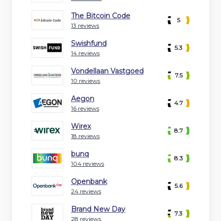
The Bitcoin Code
5
13 reviews
Swishfund
5.3
14 reviews
Vondellaan Vastgoed
7.5
10 reviews
Aegon
4.7
16 reviews
Wirex
8.7
18 reviews
bunq
8.3
104 reviews
Openbank
5.6
24 reviews
Brand New Day
7.3
28 reviews