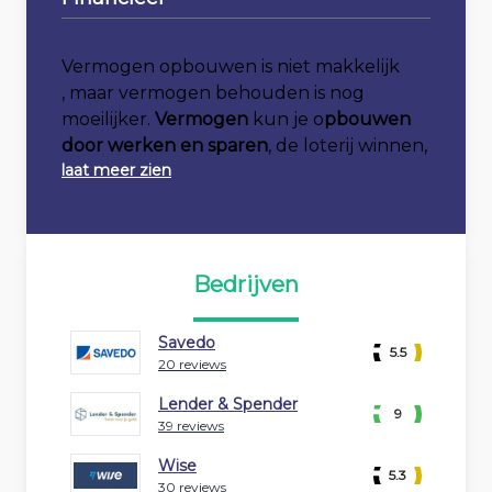
Vermogen opbouwen is niet makkelijk
, maar vermogen behouden is nog
moeilijker.
Vermogen
kun je o
pbouwen
door werken en
sparen
, de loterij winnen,
laat meer zien
Bedrijven
Savedo
5.5
20 reviews
Lender & Spender
9
39 reviews
Wise
5.3
30 reviews