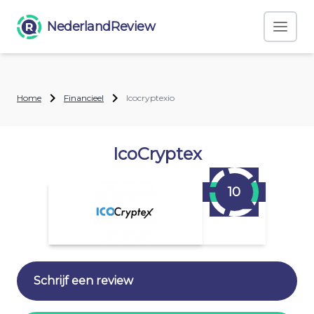
NederlandReview
Home
Financieel
Icocryptexio
IcoCryptex
10
Schrijf een review