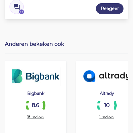
Reageer
0
Anderen bekeken ook
Bigbank
Altrady
8.6
10
18 reviews
1 reviews