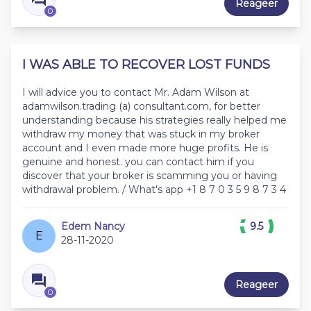
Reageer
0
I WAS ABLE TO RECOVER LOST FUNDS
I will advice you to contact Mr. Adam Wilson at
adamwilson.trading (a) consultant.com, for better
understanding because his strategies really helped me
withdraw my money that was stuck in my broker
account and I even made more huge profits. He is
genuine and honest. you can contact him if you
discover that your broker is scamming you or having
withdrawal problem. / What's app +1 8 7 0 3 5 9 8 7 3 4
Edem Nancy
9.5
E
28-11-2020
Reageer
0