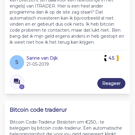
een overzicht (en daarvoor een telefoontje in het
engels) van ITRADER. Hier is een heel ander
programma dan ik op de site zag staan? Dat
automatisch investeren kan ik bijvoorbeeld al niet
vinden en er gebeurt dus ook niets. Ik heb bitcoin
code proberen te contacten, maar dat lukt niet.. Ben
bang dat ik mijn geld ergens anders in heb gestopt en
ik weet niet hoe ik het terug kan krijgen.
Sanne van Dijk
4.5
S
21-05-2019
Reageer
0
Bitcoin code traderur
Bitcoin Code-Traderur Besloten om €250,- te
beleggen bij bitcoin code-traderur. Een automatische
beleggingsrobot die voor jou geld genereert klinkt