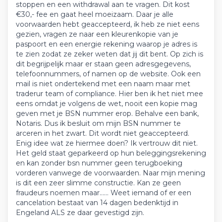
stoppen en een withdrawal aan te vragen. Dit kost
€30,- fee en gaat heel moeizaam. Daar je alle
voorwaarden hebt geaccepteerd, ik heb ze niet eens
gezien, vragen ze naar een kleurenkopie van je
paspoort en een energie rekening waarop je adres is
te zien zodat ze zeker weten dat jij dit bent. Op zich is
dit begrijpelijk maar er staan geen adresgegevens,
telefoonnummers, of namen op de website. Ook een
mail is niet ondertekend met een naam maar met
traderur team of compliance. Hier ben ik het niet mee
eens omdat je volgens de wet, nooit een kopie mag
geven met je BSN nummer erop. Behalve een bank,
Notaris. Dus ik besluit om mijn BSN nummer te
arceren in het zwart. Dit wordt niet geaccepteerd.
Enig idee wat ze hiermee doen? Ik vertrouw dit niet.
Het geld staat geparkeerd op hun beleggingsrekening
en kan zonder bsn nummer geen terugboeking
vorderen vanwege de voorwaarden. Naar mijn mening
is dit een zeer slimme constructie. Kan ze geen
fraudeurs noemen maar…… Weet iemand of er een
cancelation bestaat van 14 dagen bedenktijd in
Engeland ALS ze daar gevestigd zijn.