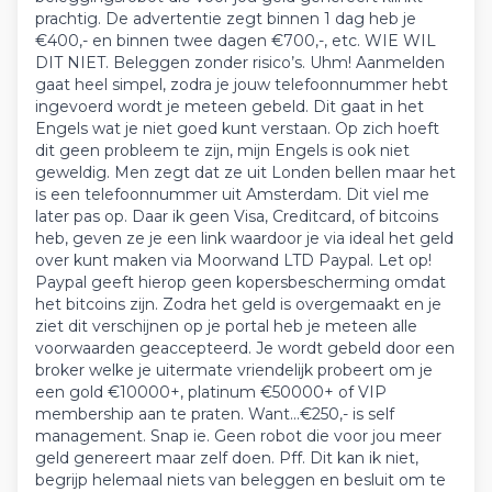
prachtig. De advertentie zegt binnen 1 dag heb je
€400,- en binnen twee dagen €700,-, etc. WIE WIL
DIT NIET. Beleggen zonder risico’s. Uhm! Aanmelden
gaat heel simpel, zodra je jouw telefoonnummer hebt
ingevoerd wordt je meteen gebeld. Dit gaat in het
Engels wat je niet goed kunt verstaan. Op zich hoeft
dit geen probleem te zijn, mijn Engels is ook niet
geweldig. Men zegt dat ze uit Londen bellen maar het
is een telefoonnummer uit Amsterdam. Dit viel me
later pas op. Daar ik geen Visa, Creditcard, of bitcoins
heb, geven ze je een link waardoor je via ideal het geld
over kunt maken via Moorwand LTD Paypal. Let op!
Paypal geeft hierop geen kopersbescherming omdat
het bitcoins zijn. Zodra het geld is overgemaakt en je
ziet dit verschijnen op je portal heb je meteen alle
voorwaarden geaccepteerd. Je wordt gebeld door een
broker welke je uitermate vriendelijk probeert om je
een gold €10000+, platinum €50000+ of VIP
membership aan te praten. Want...€250,- is self
management. Snap ie. Geen robot die voor jou meer
geld genereert maar zelf doen. Pff. Dit kan ik niet,
begrijp helemaal niets van beleggen en besluit om te