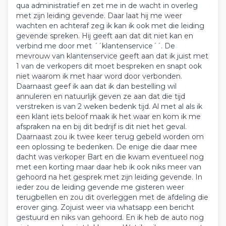
qua administratief en zet me in de wacht in overleg
met zijn leiding gevende. Daar laat hij me weer
wachten en achteraf zeg ik kan ik ook met die leiding
gevende spreken. Hij geeft aan dat dit niet kan en
verbind me door met ´´klantenservice´´. De
mevrouw van klantenservice geeft aan dat ik juist met
1 van de verkopers dit moet bespreken en snapt ook
niet waarom ik met haar word door verbonden.
Daarnaast geef ik aan dat ik dan bestelling wil
annuleren en natuurlijk geven ze aan dat die tijd
verstreken is van 2 weken bedenk tijd. Al met al als ik
een klant iets beloof maak ik het waar en kom ik me
afspraken na en bij dit bedrijf is dit niet het geval.
Daarnaast zou ik twee keer terug gebeld worden om
een oplossing te bedenken. De enige die daar mee
dacht was verkoper Bart en die kwam eventueel nog
met een korting maar daar heb ik ook niks meer van
gehoord na het gesprek met zijn leiding gevende. In
ieder zou de leiding gevende me gisteren weer
terugbellen en zou dit overleggen met de afdeling die
erover ging. Zojuist weer via whatsapp een bericht
gestuurd en niks van gehoord. En ik heb de auto nog