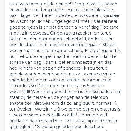
auto was toch al bij de garage!? Gingen ze uitzoeken
en zouden me terug bellen. Helaas moest ik na een
paar dagen zelf bellen, 2de sleutel was defect vandaar
de wacht tijd. Ik heb uitgelegd dat met 1 sleutel heel
goed te rijden is en dat dit toch al vanaf dag 1 bekend
moet zijn geweest. Gingen ze uitzoeken en terug
bellen, na een paar dagen zelf gebeld, ondertussen
was de status naar 4 weken levertijd gegaan, Sleutel
was er maar nu had de auto schade, ik uitgelegd dat ik
nu met onze camper naar het werk moet en dat die
schade van dag 1 dan al bekend moest zijn en daar
heb ik niets van gezien of gehoord. Ik zou terug
gebeld worden over hoe het nu zat, excuses van de
vriendelijke jongen voor de slechte communicatie.
Inmiddels 30 December en de status 5 weken
wachttijd!! Weer zelf gebeld en nu is er lakschade en hij
staat bij de hersteller, de jongen aan de telefoon
snapte ook niet waarom dit zo lang duurt, normaal 4
tot 6weken. We zijn nu 8 weken verder en de status is
5 weken wachten nog! Ik wordt 2 januari gebeld
omdat er dan iemand van Just Lease bij de hersteller
gaat kijken !? 8 weken geleden was de schade