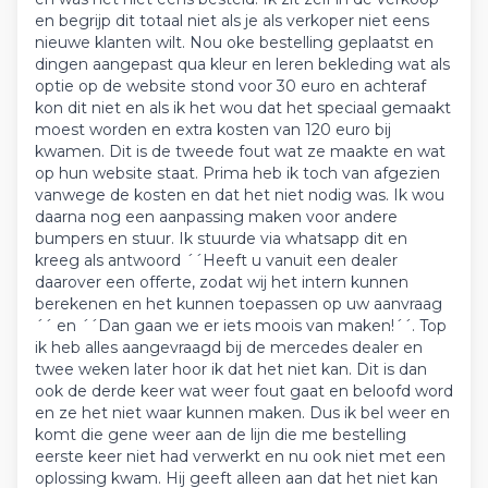
en begrijp dit totaal niet als je als verkoper niet eens
nieuwe klanten wilt. Nou oke bestelling geplaatst en
dingen aangepast qua kleur en leren bekleding wat als
optie op de website stond voor 30 euro en achteraf
kon dit niet en als ik het wou dat het speciaal gemaakt
moest worden en extra kosten van 120 euro bij
kwamen. Dit is de tweede fout wat ze maakte en wat
op hun website staat. Prima heb ik toch van afgezien
vanwege de kosten en dat het niet nodig was. Ik wou
daarna nog een aanpassing maken voor andere
bumpers en stuur. Ik stuurde via whatsapp dit en
kreeg als antwoord ´´Heeft u vanuit een dealer
daarover een offerte, zodat wij het intern kunnen
berekenen en het kunnen toepassen op uw aanvraag
´´ en ´´Dan gaan we er iets moois van maken!´´. Top
ik heb alles aangevraagd bij de mercedes dealer en
twee weken later hoor ik dat het niet kan. Dit is dan
ook de derde keer wat weer fout gaat en beloofd word
en ze het niet waar kunnen maken. Dus ik bel weer en
komt die gene weer aan de lijn die me bestelling
eerste keer niet had verwerkt en nu ook niet met een
oplossing kwam. Hij geeft alleen aan dat het niet kan