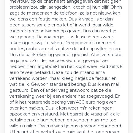
mevrouw op de chat heeft aangegeven dat het geen
probleem zou zijn, aangezien ik toch bij hun blijf. Ohhh
zegt de meneer aan de telefoon, ze is net nieuw, kan
wel eens een foutje maken. Dus ik vraag, is er dan
geen supervisor die er op let of inwerkt, daar wilde
meneer geen antwoord op geven. Dus dan weet je
wel genoeg. Daarna begint Justlease ineens weer
rekeningen kwijt te raken. Dreigbrieven sturen met
boetes, rentes en zelfs dat ze de auto op willen halen.
Dus de bankrekening weer uitgepluist. Alles verstuurd,
en ja hoor. Zonder excuses word er gezegd, we
hebben hem afgeboekt en het klopt weer. Had zelfs 6
euro teveel betaald. Deze zou de maand erna
verrekend worden, maar kreeg netjes de factuur en
wat zie ik. Gewoon standaard bedrag. Dus ik een mail
gestuurd. Een of ander vaag antwoord dat ze die
verrekening weer bij een andere had toegevoegd. En
of ik het resterende bedrag van 400 euro nog even
over kan maken. Dus ik kon weer m’n rekeningen
opzoeken en verstuurd. Met daarbij de vraag of ik alle
betalingen die hun hebben ontvangen naar me toe
willen mailen. Daarna word je dus gewoon genegeerd.
Uiteraard zit er wel iets van mijn kant, het opgegeven