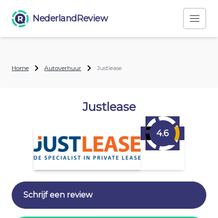
NederlandReview
Home
Autoverhuur
Justlease
Justlease
4.6
Schrijf een review