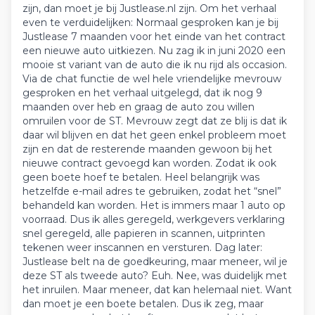
zijn, dan moet je bij Justlease.nl zijn. Om het verhaal
even te verduidelijken: Normaal gesproken kan je bij
Justlease 7 maanden voor het einde van het contract
een nieuwe auto uitkiezen. Nu zag ik in juni 2020 een
mooie st variant van de auto die ik nu rijd als occasion.
Via de chat functie de wel hele vriendelijke mevrouw
gesproken en het verhaal uitgelegd, dat ik nog 9
maanden over heb en graag de auto zou willen
omruilen voor de ST. Mevrouw zegt dat ze blij is dat ik
daar wil blijven en dat het geen enkel probleem moet
zijn en dat de resterende maanden gewoon bij het
nieuwe contract gevoegd kan worden. Zodat ik ook
geen boete hoef te betalen. Heel belangrijk was
hetzelfde e-mail adres te gebruiken, zodat het “snel”
behandeld kan worden. Het is immers maar 1 auto op
voorraad. Dus ik alles geregeld, werkgevers verklaring
snel geregeld, alle papieren in scannen, uitprinten
tekenen weer inscannen en versturen. Dag later:
Justlease belt na de goedkeuring, maar meneer, wil je
deze ST als tweede auto? Euh. Nee, was duidelijk met
het inruilen. Maar meneer, dat kan helemaal niet. Want
dan moet je een boete betalen. Dus ik zeg, maar