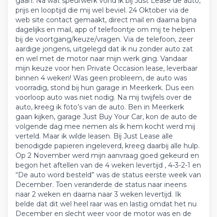
gaan. Na wat speurwerk vond ik bij Just Lease de auto,
prijs en looptijd die mij wel beviel. 24 Oktober via de
web site contact gemaakt, direct mail en daarna bijna
dagelijks en mail, app of telefoontje om mij te helpen
bij de voortgang/keuze/vragen. Via de telefoon, zeer
aardige jongens, uitgelegd dat ik nu zonder auto zat
en wel met de motor naar mijn werk ging. Vandaar
mijn keuze voor hen Private Occasion lease, leverbaar
binnen 4 weken! Was geen probleem, de auto was
voorradig, stond bij hun garage in Meerkerk. Dus een
voorloop auto was niet nodig. Na mij twijfels over de
auto, kreeg ik foto’s van de auto. Ben in Meerkerk
gaan kijken, garage Just Buy Your Car, kon de auto de
volgende dag mee nemen als ik hem kocht werd mij
verteld. Maar ik wilde leasen. Bij Just Lease alle
benodigde papieren ingeleverd, kreeg daarbij alle hulp.
Op 2 November werd mijn aanvraag goed gekeurd en
begon het aftellen van de 4 weken levertijd , 4-3-2-1 en
“De auto word besteld” was de status eerste week van
December. Toen veranderde de status naar ineens
naar 2 weken en daarna naar 3 weken levertijd. Ik
belde dat dit wel heel raar was en lastig omdat het nu
December en slecht weer voor de motor was en de