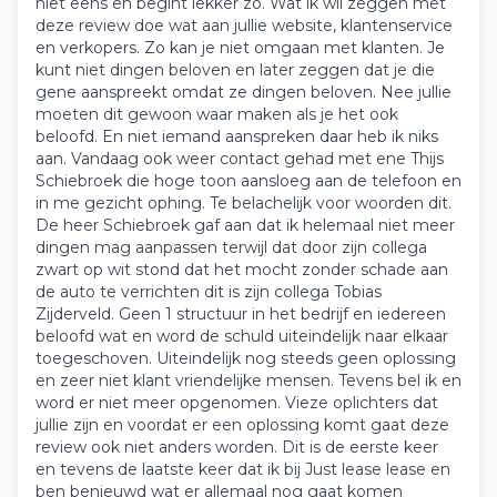
niet eens en begint lekker zo. Wat ik wil zeggen met
deze review doe wat aan jullie website, klantenservice
en verkopers. Zo kan je niet omgaan met klanten. Je
kunt niet dingen beloven en later zeggen dat je die
gene aanspreekt omdat ze dingen beloven. Nee jullie
moeten dit gewoon waar maken als je het ook
beloofd. En niet iemand aanspreken daar heb ik niks
aan. Vandaag ook weer contact gehad met ene Thijs
Schiebroek die hoge toon aansloeg aan de telefoon en
in me gezicht ophing. Te belachelijk voor woorden dit.
De heer Schiebroek gaf aan dat ik helemaal niet meer
dingen mag aanpassen terwijl dat door zijn collega
zwart op wit stond dat het mocht zonder schade aan
de auto te verrichten dit is zijn collega Tobias
Zijderveld. Geen 1 structuur in het bedrijf en iedereen
beloofd wat en word de schuld uiteindelijk naar elkaar
toegeschoven. Uiteindelijk nog steeds geen oplossing
en zeer niet klant vriendelijke mensen. Tevens bel ik en
word er niet meer opgenomen. Vieze oplichters dat
jullie zijn en voordat er een oplossing komt gaat deze
review ook niet anders worden. Dit is de eerste keer
en tevens de laatste keer dat ik bij Just lease lease en
ben benieuwd wat er allemaal nog gaat komen