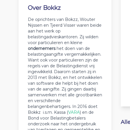
Over Bokkz
De oprichters van Bokzz, Wouter
Nijssen en Tjeerd Visser waren beide
aan het werk op
belastingadvieskantoren. Zij wilden
voor particulieren en kleine
ondernemers
het doen van de
belastingaangifte vergemakkelijken.
Want ook voor particulieren zijn de
regels van de Belastingdienst vrij
ingewikkeld. Daarom starten zij in
2013 met Bokkz, en het ontwikkelen
van software die helpt bij het doen
van de aangifte. Zij gingen daarbij
samenwerken met alle grootbanken
en verschillende
belangenbehartigers. In 2016 doet
Bokkz i.s.m. Kassa (
VARA
) en de
Bond voor Belastingbetalers
All
onderzoek naar het ondergebruik
van toeslagen en gemeentelijke en