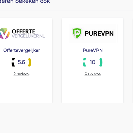
eren bekeken ook
Offertevergelijker
PureVPN
5.6
10
9 reviews
0 reviews