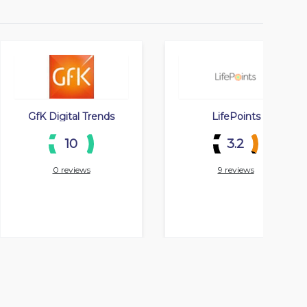
GfK Digital Trends
LifePoints
10
3.2
0 reviews
9 reviews