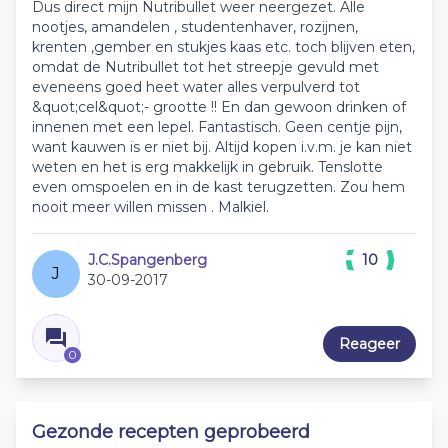
Dus direct mijn Nutribullet weer neergezet. Alle
nootjes, amandelen , studentenhaver, rozijnen,
krenten ,gember en stukjes kaas etc. toch blijven eten,
omdat de Nutribullet tot het streepje gevuld met
eveneens goed heet water alles verpulverd tot
&quot;cel&quot;- grootte !! En dan gewoon drinken of
innenen met een lepel. Fantastisch. Geen centje pijn,
want kauwen is er niet bij. Altijd kopen i.v.m. je kan niet
weten en het is erg makkelijk in gebruik. Tenslotte
even omspoelen en in de kast terugzetten. Zou hem
nooit meer willen missen . Malkiel.
J.C.Spangenberg
10
J
30-09-2017
Reageer
0
Gezonde recepten geprobeerd