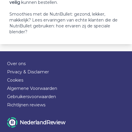
veilig
kunnen bestellen.
Smoothies met de NutriBullet: gezond, lekker,
makkelijk? Lees ervaringen van echte klanten die de
NutriBullet gebruiken: hoe ervaren zij de speciale
blender?
Over ons
Privacy & Disclaimer
Cookies
Algemene Voorwaarden
Gebruikersvoorwaarden
Richtlijnen reviews
NederlandReview