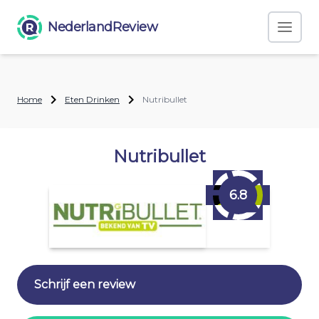
NederlandReview
Home
Eten Drinken
Nutribullet
Nutribullet
6.8
Schrijf een review