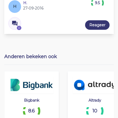
H.
9.5
H
27-09-2016
Reageer
0
Anderen bekeken ook
Bigbank
Altrady
8.6
10