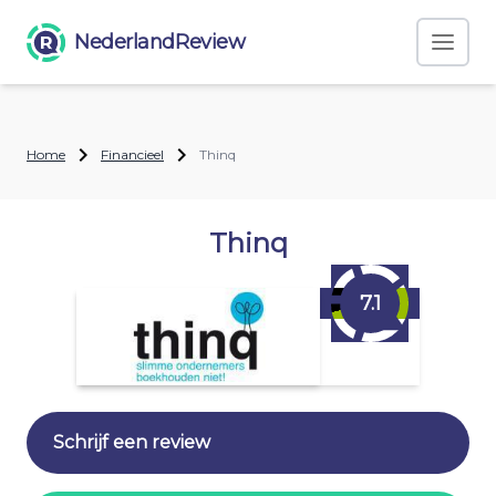
NederlandReview
Home
Financieel
Thinq
Thinq
7.1
Schrijf een review