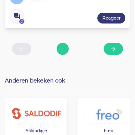
Reageer
0
1
Previous
Next
Anderen bekeken ook
Saldodipje
Freo