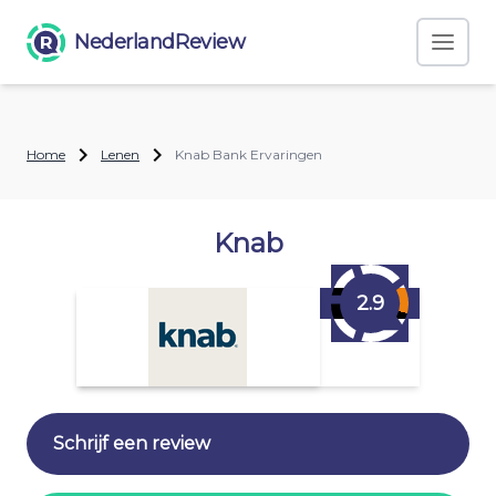
NederlandReview
Home
Lenen
Knab Bank Ervaringen
Knab
2.9
Schrijf een review