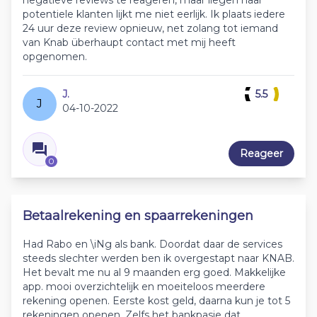
negatieve reviews te reageren, maar liegen naar
potentiele klanten lijkt me niet eerlijk. Ik plaats iedere
24 uur deze review opnieuw, net zolang tot iemand
van Knab überhaupt contact met mij heeft
opgenomen.
J.
5.5
J
04-10-2022
Reageer
0
Betaalrekening en spaarrekeningen
Had Rabo en \iNg als bank. Doordat daar de services
steeds slechter werden ben ik overgestapt naar KNAB.
Het bevalt me nu al 9 maanden erg goed. Makkelijke
app. mooi overzichtelijk en moeiteloos meerdere
rekening openen. Eerste kost geld, daarna kun je tot 5
rekeningen openen. Zelfs het bankpasje dat