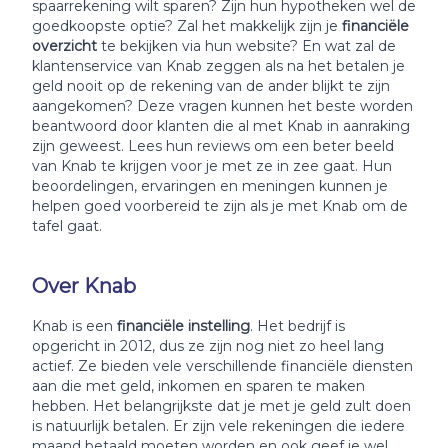
spaarrekening wilt sparen? Zijn hun hypotheken wel de
goedkoopste optie? Zal het makkelijk zijn je
financiële
overzicht
te bekijken via hun website? En wat zal de
klantenservice van Knab zeggen als na het betalen je
geld nooit op de rekening van de ander blijkt te zijn
aangekomen? Deze vragen kunnen het beste worden
beantwoord door klanten die al met Knab in aanraking
zijn geweest. Lees hun reviews om een beter beeld
van Knab te krijgen voor je met ze in zee gaat. Hun
beoordelingen, ervaringen en meningen kunnen je
helpen goed voorbereid te zijn als je met Knab om de
tafel gaat.
Over Knab
Knab is een
financiële instelling
. Het bedrijf is
opgericht in 2012, dus ze zijn nog niet zo heel lang
actief. Ze bieden vele verschillende financiële diensten
aan die met geld, inkomen en sparen te maken
hebben. Het belangrijkste dat je met je geld zult doen
is natuurlijk betalen. Er zijn vele rekeningen die iedere
maand betaald moeten worden en ook geef je wel