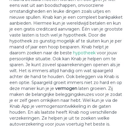
eens wat uit aan boodschappen, onvoorziene
omstandigheden en leuke dingen zoals uitjes en
nieuwe spullen. Knab kan je een compleet bankpakket
aanbieden. Hiermee kun je wereldwijd betalen en kun
je een gratis creditcard aanvragen. Één van je grootste
vaste lasten is toch wel je hypotheek. Door die
hypotheek zo gunstig mogelijk af te sluiten kun je per
maand of jaar een hoop besparen. Knab helpt je
daarom zoeken naar de beste
hypotheek
voor jouw
persoonlijke situatie. Ook kan Knab je helpen om te
sparen. Je kunt zoveel spaarrekeningen openen als je
wilt. Het is immers altijd handig om wat spaargeld
achter de hand te houden. Ook beleggen via Knab is
een optie. Spaargeld groeit immers niet zo hard en op
deze manier kun je je
vermogen
laten groeien. Zij
maken de belangrijke beleggingskeuzes voor je zodat
je er zelf geen omkijken naar hebt. Wel kun je via de
Knab App je vermogensontwikkeling in de gaten
houden. En als laatste heeft Knab nog verschillende
verzekeringen. Ze helpen je uit te zoeken welke
autoverzekering voor jouw voertuig het beste is.