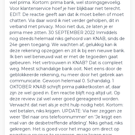
wel prima. Kortom: prima bank, wel storingsgevoelig.
Voor klantenservice hoef je hier blijkbaar niet terecht.
EDIT: De reactie geeft aan dat ik moet bellen of moet
chatten. Via daar word ik niet verder geholpen, dit in
verband met privacy. Mooi niet dus, ze laten je er
prima mee zitten. 30 SEPTEMBER 2022 Inmiddels
nog steeds helemaal niks gehoord van KNAB, sinds de
24e geen toegang. We wachten af, gelukkig kan ik
deze rekening opzeggen en zit ik bij een nieuwe bank.
Ik ben wel benieuwd wat er met de tegoeden gaat
gebeuren. Het vertrouwen in KNAB? Dat is compleet
weg. Meest schandalige bank ooit. Niet eens door de
geblokkeerde rekening, nu meer door het gebrek aan
communicatie. Gewoon helemaal 0. Schandalig. 1
OKTOBER KNAB schrijft prima pakketkosten af, daar
zijn ze wel goed in. Een reactie blijft nog altijd uit. Op
deze review zal wel weer goed gereageerd worden.
Verwacht dat niet als je echt hulp nodig hebt. Kortom:
wel betalen, niks krijgen. UPDATE: Via hier zeggen ze
weer 'Bel naar ons telefoonnummer' en 'Je krijgt een
mail van de desbetreffende afdeling'. Niks gehad, niks
gekregen. Het is goed voor het imago om direct op