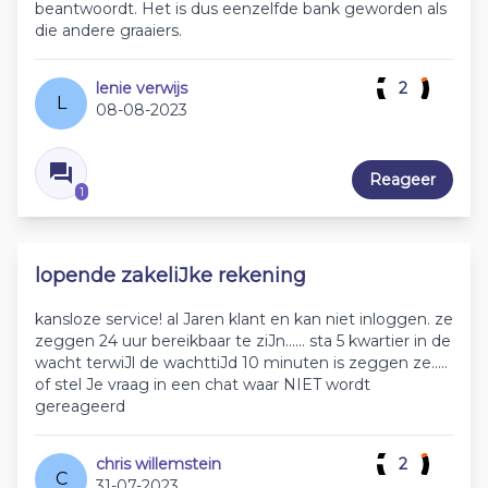
beantwoordt. Het is dus eenzelfde bank geworden als
die andere graaiers.
lenie verwijs
2
L
08-08-2023
Reageer
1
lopende zakeliJke rekening
kansloze service! al Jaren klant en kan niet inloggen. ze
zeggen 24 uur bereikbaar te ziJn...... sta 5 kwartier in de
wacht terwiJl de wachttiJd 10 minuten is zeggen ze.....
of stel Je vraag in een chat waar NIET wordt
gereageerd
chris willemstein
2
C
31-07-2023