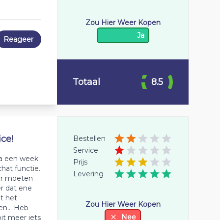
Zou Hier Weer Kopen
Ja
Reageer
Totaal
8.5
ce!
Bestellen
Service
na een week
Prijs
hat functie.
Levering
ar moeten
r dat ene
t het
Zou Hier Weer Kopen
en... Heb
Nee
it meer iets