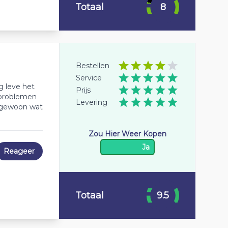
Totaal
8
Bestellen
Service
g leve het
Prijs
t problemen
Levering
p gewoon wat
Zou Hier Weer Kopen
Ja
Reageer
Totaal
9.5