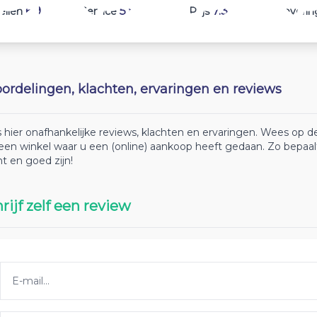
6.9
5.8
7.3
ellen
Service
Prijs
Leverin
ordelingen, klachten, ervaringen en reviews
 hier onafhankelijke reviews, klachten en ervaringen. Wees op
 een winkel waar u een (online) aankoop heeft gedaan. Zo bepaa
ht en goed zijn!
rijf zelf een review