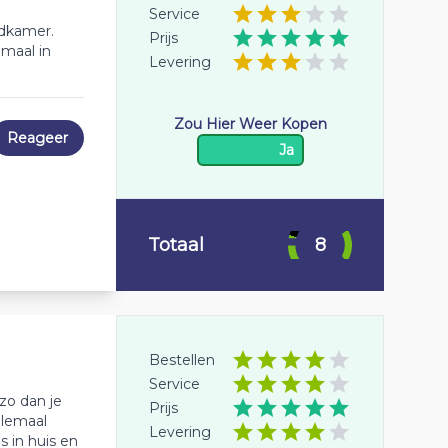
Service
adkamer.
Prijs
maal in
Levering
Zou Hier Weer Kopen
Reageer
Ja
Totaal
8
Bestellen
Service
zo dan je
Prijs
llemaal
Levering
 in huis en