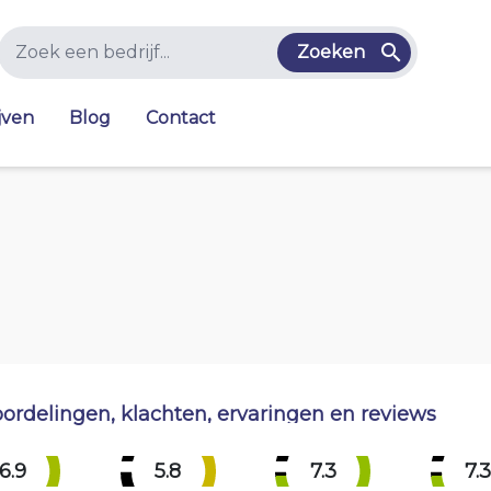
Zoeken
jven
Blog
Contact
ordelingen, klachten, ervaringen en reviews
6.9
5.8
7.3
7.