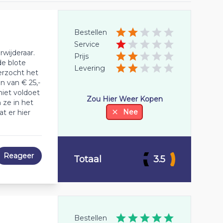
Bestellen
Service
wijderaar.
Prijs
de blote
Levering
erzocht het
n van € 25,-
niet voldoet
Zou Hier Weer Kopen
 ze in het
Nee
t er hier
Reageer
Totaal
3.5
Bestellen