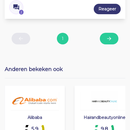
Reageer
2
1
Previous
Next
Anderen bekeken ook
Alibaba
Hairandbeautyonline
5.9
9.8