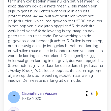
termijnen kon betalen maar nu kan dat niet meer. Ik
koop daarom ook bij a niets meer. 2: alle maten een
prijs volgens hun! Echter wanneer je in een iets
grotere maat (42-44) wilt wat bestellen wordt het
gelijk duurder! Ik voel me gewoon met €100-en euros
in het loop van al die jaren opgelicht! 3: de website
werk heel slecht! 4: de levering is erg traag en ook
geen track en trace code. De verwerking van de
gegevens loopt behoorlijk achter. 5. Ruilen is een ramp,
duurt eeuwig en als je iets gekocht heb met korting
en wil ruilen maar de actie is ondertussen verlopen dan
word de korting niet verrekend. Dus eigenlijk krijg je
helemaal geen korting in dit geval, dus weer opgelicht.
6: producten zijn veel duurder dan elders ( bijv: Lascana
, Ashley Brook). 7. Collectie loopt achter, sommige zijn
al jaren op de site. Te veel ingekocht maar weinig
nieuwe. De meeste is al lang uit de mode.
Gabriella van Vossen
5
G
10-05-2020