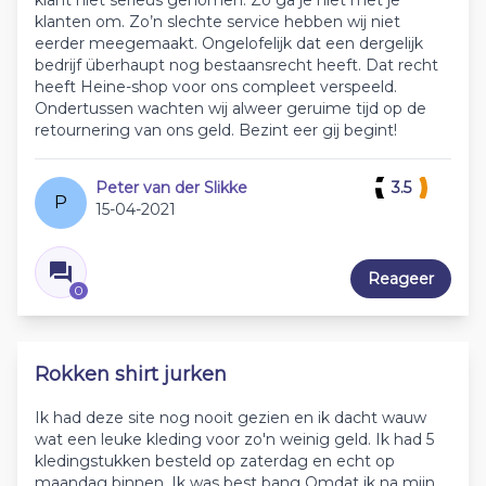
klant niet serieus genomen. Zo ga je niet met je
klanten om. Zo’n slechte service hebben wij niet
eerder meegemaakt. Ongelofelijk dat een dergelijk
bedrijf überhaupt nog bestaansrecht heeft. Dat recht
heeft Heine-shop voor ons compleet verspeeld.
Ondertussen wachten wij alweer geruime tijd op de
retournering van ons geld. Bezint eer gij begint!
Peter van der Slikke
3.5
P
15-04-2021
Reageer
0
Rokken shirt jurken
Ik had deze site nog nooit gezien en ik dacht wauw
wat een leuke kleding voor zo'n weinig geld. Ik had 5
kledingstukken besteld op zaterdag en echt op
maandag binnen. Ik was best bang Omdat ik na mijn