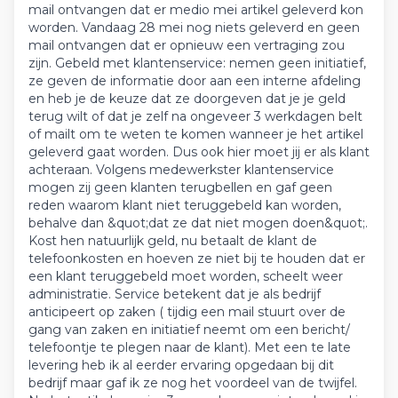
mail ontvangen dat er medio mei artikel geleverd kon
worden. Vandaag 28 mei nog niets geleverd en geen
mail ontvangen dat er opnieuw een vertraging zou
zijn. Gebeld met klantenservice: nemen geen initiatief,
ze geven de informatie door aan een interne afdeling
en heb je de keuze dat ze doorgeven dat je je geld
terug wilt of dat je zelf na ongeveer 3 werkdagen belt
of mailt om te weten te komen wanneer je het artikel
geleverd gaat worden. Dus ook hier moet jij er als klant
achteraan. Volgens medewerkster klantenservice
mogen zij geen klanten terugbellen en gaf geen
reden waarom klant niet teruggebeld kan worden,
behalve dan &quot;dat ze dat niet mogen doen&quot;.
Kost hen natuurlijk geld, nu betaalt de klant de
telefoonkosten en hoeven ze niet bij te houden dat er
een klant teruggebeld moet worden, scheelt weer
administratie. Service betekent dat je als bedrijf
anticipeert op zaken ( tijdig een mail stuurt over de
gang van zaken en initiatief neemt om een bericht/
telefoontje te plegen naar de klant). Met een te late
levering heb ik al eerder ervaring opgedaan bij dit
bedrijf maar gaf ik ze nog het voordeel van de twijfel.