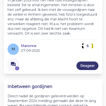
In januari 2025 voor het hele huis vouwgordijnen
besteld. 3st te smal ingemeten. Het inmeten is door
hen zelf gebeurd. Ik ben met de vouwgordijnen naar
de winkel in Arnhem geweest, heb foto's toegestuurd
enz. maar de afdeling die mijn klacht hoort te
verwerken reageert niet. M.a.w. het probleem wordt
dus niet opgelost. Dit had ik niet van Kwantum
verwacht. Dit is een zeer slechte zaak.
Marionne
6
M
07-09-2025
Reageer
0
Inbetween gordijnen
Direct nadat de gordijnen geleverd werden op
3september 2024 melding gemaakt dat deze te lang
waren. Na verschillende malen contact gehad te