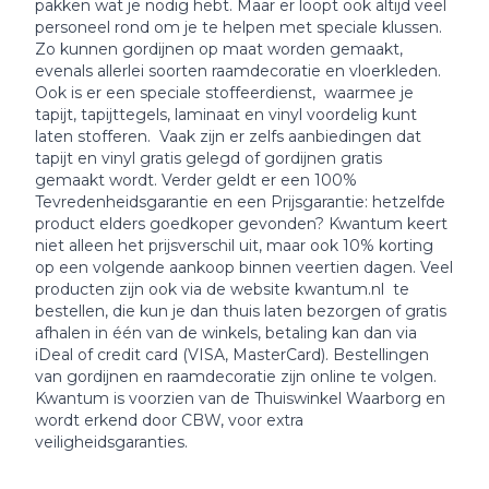
pakken wat je nodig hebt. Maar er loopt ook altijd veel
personeel rond om je te helpen met speciale klussen.
Zo kunnen gordijnen op maat worden gemaakt,
evenals allerlei soorten raamdecoratie en vloerkleden.
Ook is er een speciale stoffeerdienst, waarmee je
tapijt, tapijttegels, laminaat en vinyl voordelig kunt
laten stofferen. Vaak zijn er zelfs aanbiedingen dat
tapijt en vinyl gratis gelegd of gordijnen gratis
gemaakt wordt. Verder geldt er een 100%
Tevredenheidsgarantie en een Prijsgarantie: hetzelfde
product elders goedkoper gevonden? Kwantum keert
niet alleen het prijsverschil uit, maar ook 10% korting
op een volgende aankoop binnen veertien dagen. Veel
producten zijn ook via de website kwantum.nl te
bestellen, die kun je dan thuis laten bezorgen of gratis
afhalen in één van de winkels, betaling kan dan via
iDeal of credit card (VISA, MasterCard). Bestellingen
van gordijnen en raamdecoratie zijn online te volgen.
Kwantum is voorzien van de Thuiswinkel Waarborg en
wordt erkend door CBW, voor extra
veiligheidsgaranties.