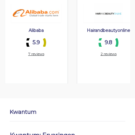
Alibaba
Hairandbeautyonline
5.9
9.8
7 reviews
2 reviews
Kwantum