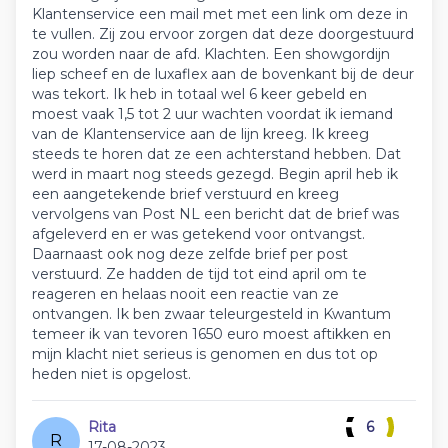
Klantenservice een mail met met een link om deze in
te vullen. Zij zou ervoor zorgen dat deze doorgestuurd
zou worden naar de afd. Klachten. Een showgordijn
liep scheef en de luxaflex aan de bovenkant bij de deur
was tekort. Ik heb in totaal wel 6 keer gebeld en
moest vaak 1,5 tot 2 uur wachten voordat ik iemand
van de Klantenservice aan de lijn kreeg. Ik kreeg
steeds te horen dat ze een achterstand hebben. Dat
werd in maart nog steeds gezegd. Begin april heb ik
een aangetekende brief verstuurd en kreeg
vervolgens van Post NL een bericht dat de brief was
afgeleverd en er was getekend voor ontvangst.
Daarnaast ook nog deze zelfde brief per post
verstuurd. Ze hadden de tijd tot eind april om te
reageren en helaas nooit een reactie van ze
ontvangen. Ik ben zwaar teleurgesteld in Kwantum
temeer ik van tevoren 1650 euro moest aftikken en
mijn klacht niet serieus is genomen en dus tot op
heden niet is opgelost.
Rita
6
R
17-08-2023