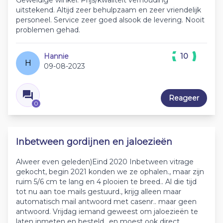
Geweldige winkel. Prijs/kwaliteit verhouding
uitstekend. Altijd zeer behulpzaam en zeer vriendelijk
personeel. Service zeer goed alsook de levering. Nooit
problemen gehad.
Hannie
10
H
09-08-2023
Reageer
0
Inbetween gordijnen en jaloezieën
Alweer even geleden)Eind 2020 Inbetween vitrage
gekocht, begin 2021 konden we ze ophalen., maar zijn
ruim 5/6 cm te lang en 4 plooien te breed.. Al die tijd
tot nu aan toe mails gestuurd., krijg alleen maar
automatisch mail antwoord met casenr.. maar geen
antwoord. Vrijdag iemand geweest om jaloezieën te
laten inmeten en besteld., en moest ook direct