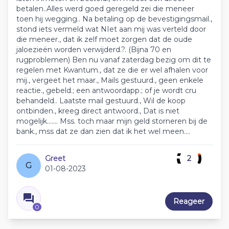
betalen..Alles werd goed geregeld zei die meneer
toen hij wegging.. Na betaling op de bevestigingsmail.,
stond iets vermeld wat NIet aan mij was verteld door
die meneer., dat ik zelf moet zorgen dat de oude
jaloezieën worden verwijderd.?. (Bijna 70 en
rugproblemen) Ben nu vanaf zaterdag bezig om dit te
regelen met Kwantum., dat ze die er wel afhalen voor
mij., vergeet het maar., Mails gestuurd., geen enkele
reactie., gebeld.; een antwoordapp.; of je wordt cru
behandeld.. Laatste mail gestuurd., Wil de koop
ontbinden., kreeg direct antwoord., Dat is niet
mogelijk....... Mss. toch maar mijn geld storneren bij de
bank., mss dat ze dan zien dat ik het wel meen....
Greet
2
G
01-08-2023
Reageer
0