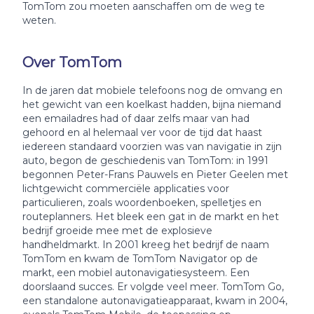
TomTom zou moeten aanschaffen om de weg te
weten.
Over TomTom
In de jaren dat mobiele telefoons nog de omvang en
het gewicht van een koelkast hadden, bijna niemand
een emailadres had of daar zelfs maar van had
gehoord en al helemaal ver voor de tijd dat haast
iedereen standaard voorzien was van navigatie in zijn
auto, begon de geschiedenis van TomTom: in 1991
begonnen Peter-Frans Pauwels en Pieter Geelen met
lichtgewicht commerciële applicaties voor
particulieren, zoals woordenboeken, spelletjes en
routeplanners. Het bleek een gat in de markt en het
bedrijf groeide mee met de explosieve
handheldmarkt. In 2001 kreeg het bedrijf de naam
TomTom en kwam de TomTom Navigator op de
markt, een mobiel autonavigatiesysteem. Een
doorslaand succes. Er volgde veel meer. TomTom Go,
een standalone autonavigatieapparaat, kwam in 2004,