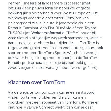
nemen), snellere of langzamere processor (met
natuurlijk een prijsverschil) en beperkte of grote
dekking (kies bijvoorbeeld voor West-Europa of juist
Wereldwijd voor de globetrotter). TomTom kan
geïntegreerd zijn in je auto, bijvoorbeeld als je een
Renault Carminat, een Fiat Blue&Me of een Toyota
TNS400 rijdt.
Verkeersinformatie
(‘Traffic’) houdt bij
waar files zijn of tijdelijke wegwerkzaamheden, waar je
dan dus bijtijds omheen kunt rijden. Maar TomTom is
tegenwoordig niet meer alleen voor auto’s; je kunt ook
sporten met een TomTom Sports Watch (zo weet je
ook weer hoe je terug moet rennen) en de TomTom
Bandit sportcamera (cool als je bijvoorbeeld gaat
zweefvliegen en alles vanaf je hoofd wordt gefilmd).
Klachten over TomTom
Via de website tomtom.com kun je een antwoord
vinden op tal van problemen die zich kunnen
voordoen met een apparaat van TomTom. Kom je er
niet hoe MyDrive Connect werkt, dan kun je daar