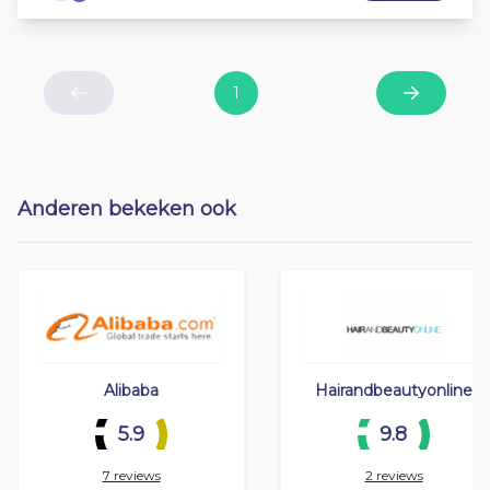
1
Previous
Next
Anderen bekeken ook
Alibaba
Hairandbeautyonline
5.9
9.8
7 reviews
2 reviews