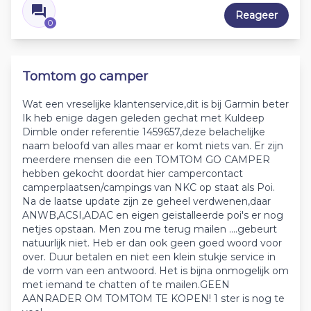
Reageer
0
Tomtom go camper
Wat een vreselijke klantenservice,dit is bij Garmin beter
Ik heb enige dagen geleden gechat met Kuldeep
Dimble onder referentie 1459657,deze belachelijke
naam beloofd van alles maar er komt niets van. Er zijn
meerdere mensen die een TOMTOM GO CAMPER
hebben gekocht doordat hier campercontact
camperplaatsen/campings van NKC op staat als Poi.
Na de laatse update zijn ze geheel verdwenen,daar
ANWB,ACSI,ADAC en eigen geistalleerde poi's er nog
netjes opstaan. Men zou me terug mailen ....gebeurt
natuurlijk niet. Heb er dan ook geen goed woord voor
over. Duur betalen en niet een klein stukje service in
de vorm van een antwoord. Het is bijna onmogelijk om
met iemand te chatten of te mailen.GEEN
AANRADER OM TOMTOM TE KOPEN! 1 ster is nog te