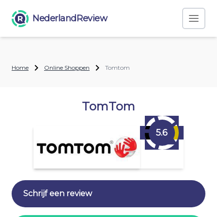
NederlandReview
Home
Online Shoppen
Tomtom
TomTom
5.6
Schrijf een review