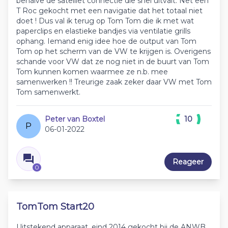
behalve de satelliet connectie die snel uitvalt. Net een
T Roc gekocht met een navigatie dat het totaal niet
doet ! Dus val ik terug op Tom Tom die ik met wat
paperclips en elastieke bandjes via ventilatie grills
ophang. Iemand enig idee hoe de output van Tom
Tom op het scherm van de VW te krijgen is. Overigens
schande voor VW dat ze nog niet in de buurt van Tom
Tom kunnen komen waarmee ze n.b. mee
samenwerken !! Treurige zaak zeker daar VW met Tom
Tom samenwerkt.
Peter van Boxtel
10
P
06-01-2022
Reageer
0
TomTom Start20
Uitstekend apparaat, eind 2014 gekocht bij de ANWB,