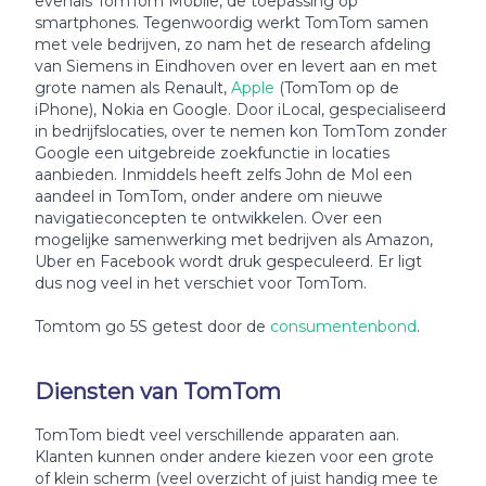
evenals TomTom Mobile, de toepassing op
smartphones. Tegenwoordig werkt TomTom samen
met vele bedrijven, zo nam het de research afdeling
van Siemens in Eindhoven over en levert aan en met
grote namen als Renault,
Apple
(TomTom op de
iPhone), Nokia en Google. Door iLocal, gespecialiseerd
in bedrijfslocaties, over te nemen kon TomTom zonder
Google een uitgebreide zoekfunctie in locaties
aanbieden. Inmiddels heeft zelfs John de Mol een
aandeel in TomTom, onder andere om nieuwe
navigatieconcepten te ontwikkelen. Over een
mogelijke samenwerking met bedrijven als Amazon,
Uber en Facebook wordt druk gespeculeerd. Er ligt
dus nog veel in het verschiet voor TomTom.
Tomtom go 5S getest door de
consumentenbond
.
Diensten van TomTom
TomTom biedt veel verschillende apparaten aan.
Klanten kunnen onder andere kiezen voor een grote
of klein scherm (veel overzicht of juist handig mee te