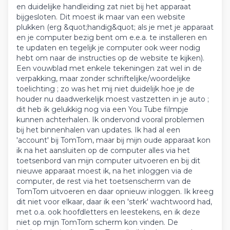
en duidelijke handleiding zat niet bij het apparaat
bijgesloten. Dit moest ik maar van een website
plukken (erg &quot;handig&quot; als je met je apparaat
en je computer bezig bent om e.e.a. te installeren en
te updaten en tegelijk je computer ook weer nodig
hebt om naar de instructies op de website te kijken).
Een vouwblad met enkele tekeningen zat wel in de
verpakking, maar zonder schriftelijke/woordelijke
toelichting ; zo was het mij niet duidelijk hoe je de
houder nu daadwerkelijk moest vastzetten in je auto ;
dit heb ik gelukkig nog via een You Tube filmpje
kunnen achterhalen. Ik ondervond vooral problemen
bij het binnenhalen van updates. Ik had al een
'account' bij TomTom, maar bij mijn oude apparaat kon
ik na het aansluiten op de computer alles via het
toetsenbord van mijn computer uitvoeren en bij dit
nieuwe apparaat moest ik, na het inloggen via de
computer, de rest via het toetsenscherm van de
TomTom uitvoeren en daar opnieuw inloggen. Ik kreeg
dit niet voor elkaar, daar ik een 'sterk' wachtwoord had,
met o.a. ook hoofdletters en leestekens, en ik deze
niet op mijn TomTom scherm kon vinden. De