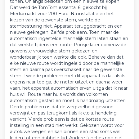
tonen. Onlangs besloten om een nieuwe te kopen.
Dat werd de TomTom essental 6, gekocht bij
Mediamarkt voor 200 Euro. Na installatie en het
kiezen van de gewenste stem, werkte de
stembesturing niet. Apparaat teruggebracht en een
nieuwe gekregen. Zelfde probleem. Toen maar de
automatisch ingestelde mannelijk stem laten staan en
dat werkte tijdens een route. Poosje later opnieuw de
gewenste vrouwelijke stem gekozen en
wonderbaarlijk toen werkte die ook. Behalve dan dat
elke nieuwe route wordt ingeleid door de mannelijke
stem en daarna pas overschakelt naar de gewenste
stem. Tweede probleem met dit apparaat is dat als ik
ergens naar toe ga, de motor uitzet en daarna weer
vaan, het apparaat automatisch ervan uitga dat ik naar
huis wil. Route naar huis wordt dan volkomen
automatisch gestart en moet ik handmatig uitzetten.
Derde probleem is dat de wegsnelheid gewoon
verdwijnt en pas terugkomt als ik e.o.a. handeling
verricht. Vierde probleem is dat de kortste route
instelling in een stad niet werkt. Gekozen wordt voor
autoluwe wegen en kan binnen een stad soms wel
leiden tot een dubbele tijd. Andere functies nog niet