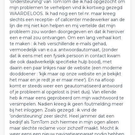
'ondersteuning' van TomTom die ik had opgezocht om
mijn problemen te verhelpen vind ik kortweg gezegd
WAARDELOOS. Ik had nog een tel nr. maar kreeg
slechts een receptie- of callcenter medewerker aan de
lijn die mij niet kon helpen en mij vertelde dat mijn
probleem zou worden doorgegeven en dat ik hierover
een e-mail zou ontvangen. Om een lang verhaal kort
te maken : ik heb verschillende e-mails gehad,
vermoedelijk van e.o.a. antwoordautomaat, (zonder
dat ik eens met een fysiek persoon in contact kwam
die ook daadwerkelijk specifieke hulp bood), met
daarin een paar linkjes naar de website (een moderne
dooddoener : 'kijk maar op onze website en je bekijkt
het maar en je redt je er maar mee'). En na afloop
komt er steeds weer een geautomatiseerd antwoord
of je probleem al opgelost is (niet dus). Van ellende
heb ik maar eens geprobeerd om mijn wachtwoord te
versimpelen. Nadien kreeg ik geen foutmelding meer
bij het inloggen. Zoals gezegd : ik vind de
'ondersteuning' zeer slecht. Heel jammer dat een
bedrijf als TomTom zich hiermee in mijn ogen alleen
maar slechte reclame voor zichzelf maakt. Mocht ik
weer eens een nieuw navigatieapparaat nodig hebben,