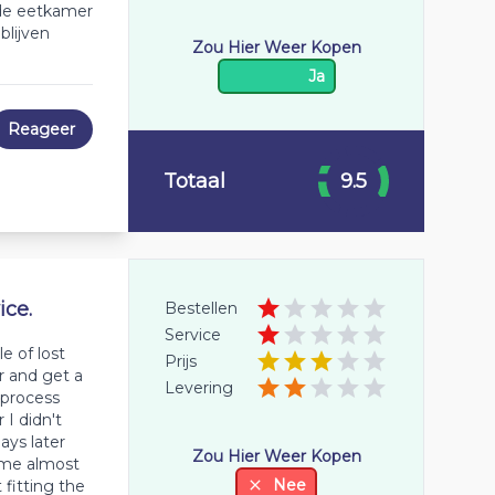
de eetkamer
blijven
Zou Hier Weer Kopen
Ja
Reageer
Totaal
9.5
ice.
Bestellen
Service
e of lost
Prijs
r and get a
Levering
 process
 I didn't
ays later
Zou Hier Weer Kopen
 me almost
Nee
 fitting the