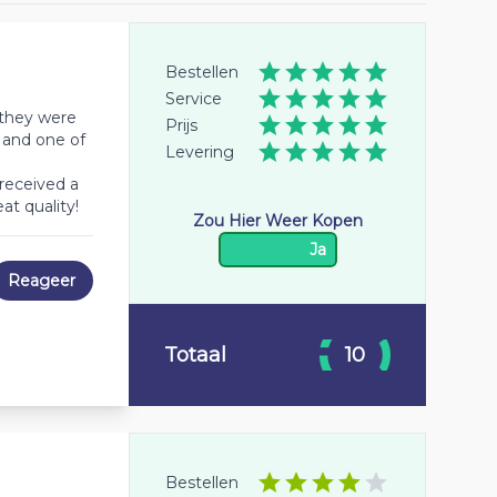
Bestellen
Service
 they were
Prijs
 and one of
Levering
received a
at quality!
Zou Hier Weer Kopen
Ja
Reageer
Totaal
10
Bestellen