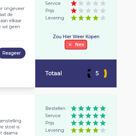
Service
or ongeveer
Prijs
aat de
Levering
aan elkaar
 wil geen
Zou Hier Weer Kopen
Nee
Reageer
Totaal
5
Bestellen
Service
enstelling
Prijs
e stoel is
Levering
t daarna