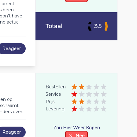
correct
as been
 don't have
 no actual
Totaal
3.5
Reageer
Bestellen
Service
 en op
Prijs
l schaamt
Levering
anders over.
Zou Hier Weer Kopen
Reageer
Nee