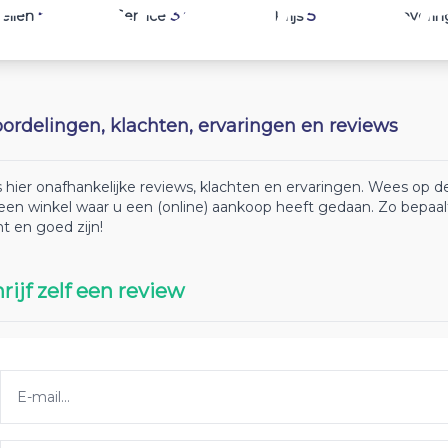
5.1
3.6
5
ellen
Service
Prijs
Leverin
ordelingen, klachten, ervaringen en reviews
 hier onafhankelijke reviews, klachten en ervaringen. Wees op
 een winkel waar u een (online) aankoop heeft gedaan. Zo bepaa
ht en goed zijn!
rijf zelf een review