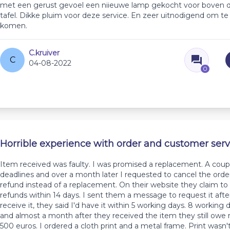
met een gerust gevoel een niieuwe lamp gekocht voor boven 
tafel. Dikke pluim voor deze service. En zeer uitnodigend om te 
komen.
C.kruiver
C
04-08-2022
0
Horrible experience with order and customer serv
Item received was faulty. I was promised a replacement. A coupl
deadlines and over a month later I requested to cancel the orde
refund instead of a replacement. On their website they claim to
refunds within 14 days. I sent them a message to request it after
receive it, they said I'd have it within 5 working days. 8 working d
and almost a month after they received the item they still owe
500 euros. I ordered a cloth print and a metal frame. Print wasn't