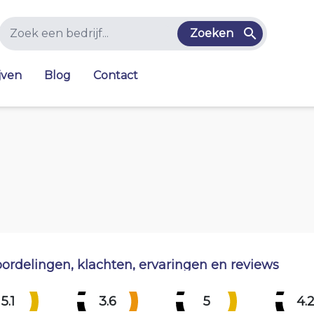
Zoeken
jven
Blog
Contact
ordelingen, klachten, ervaringen en reviews
5.1
3.6
5
4.