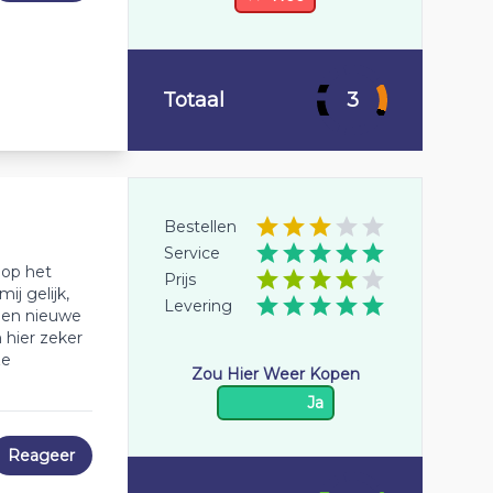
Totaal
3
Bestellen
Service
 op het
Prijs
j gelijk,
Levering
 een nieuwe
m hier zeker
ze
Zou Hier Weer Kopen
Ja
Reageer