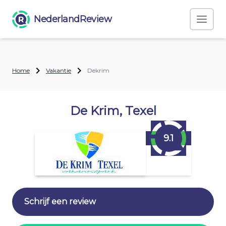
NederlandReview
Home
Vakantie
Dekrim
De Krim, Texel
9.1
Schrijf een review