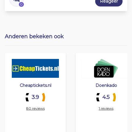
Reageer
0
Anderen bekeken ook
Cheaptickets.nl
Doenkado
3.9
4.5
80 reviews
1 reviews