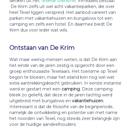
denken uit het
Texelse toerisme
. Inmiddels bestaat
De Krim zelfs uit wel acht vakantieparken, die over
heel Texel liggen verspreid. Het aanbod varieert van
parken met vakantiehuizen en bungalows tot een
camping en zelfs een hotel. En daarmee biedt De
Krim dus voor ieder wat wils.
Ontstaan van De Krim
Wat maar weinig mensen weten, is dat De Krim aan
het einde van de jaren zestig is opgericht door een
groep enthousiaste Texelaars. Het toerisme op Texel
begon te bloeien, maar het eiland kon nog wel wat
extra aantrekkingskracht gebruiken. In eerste instantie
werd er gestart met een
camping
. Deze camping
bleek zo geliefd, dat deze in de jaren tachtig werd
uitgebreid met bungalows en
vakantiehuizen
.
Interessant is dat de filosofie van de beginperiode,
namelijk de ontwikkeling en potentie van met name
het noorden van Texel, nog steeds zeer belangrijk zijn
voor de huidige aandeelhouders.