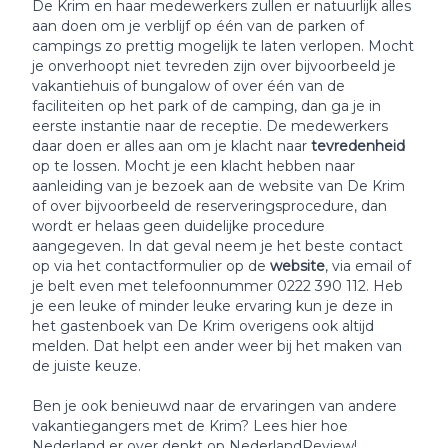
De Krim en haar medewerkers zullen er natuurlijk alles
aan doen om je verblijf op één van de parken of
campings zo prettig mogelijk te laten verlopen. Mocht
je onverhoopt niet tevreden zijn over bijvoorbeeld je
vakantiehuis of bungalow of over één van de
faciliteiten op het park of de camping, dan ga je in
eerste instantie naar de receptie. De medewerkers
daar doen er alles aan om je klacht naar
tevredenheid
op te lossen. Mocht je een klacht hebben naar
aanleiding van je bezoek aan de website van De Krim
of over bijvoorbeeld de reserveringsprocedure, dan
wordt er helaas geen duidelijke procedure
aangegeven. In dat geval neem je het beste contact
op via het contactformulier op de
website
, via email of
je belt even met telefoonnummer 0222 390 112. Heb
je een leuke of minder leuke ervaring kun je deze in
het gastenboek van De Krim overigens ook altijd
melden. Dat helpt een ander weer bij het maken van
de juiste keuze.
Ben je ook benieuwd naar de ervaringen van andere
vakantiegangers met de Krim? Lees hier hoe
Nederland er over denkt op NederlandReview!