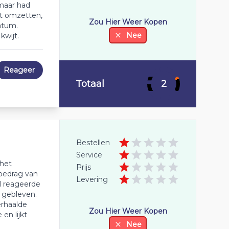
 maar had
et omzetten,
Zou Hier Weer Kopen
atum.
Nee
wijt.
Reageer
Totaal
2
Bestellen
Service
 het
Prijs
 bedrag van
Levering
nl reageerde
l gebleven.
erhaalde
Zou Hier Weer Kopen
en lijkt
Nee