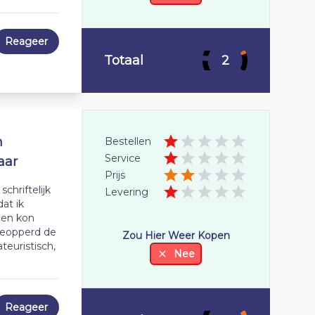
Reageer
Totaal
2
n
Bestellen
Service
aar
Prijs
chriftelijk
Levering
at ik
 en kon
 geopperd de
Zou Hier Weer Kopen
euristisch,
Nee
Reageer