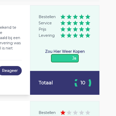
Bestellen
Service
bekend te
Prijs
de
Levering
ald bij een
ervering was
is niet
Zou Hier Weer Kopen
Ja
Reageer
Totaal
10
Bestellen