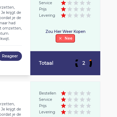
Service
rzetten,
Prijs
e krijgt de
Levering
oordat je de
 maar had
et omzetten,
Zou Hier Weer Kopen
atum.
Nee
wijt.
Reageer
Totaal
2
Bestellen
Service
rzetten,
Prijs
e krijgt de
Levering
oordat je de