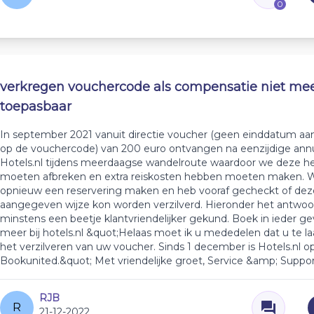
0
verkregen vouchercode als compensatie niet me
toepasbaar
In september 2021 vanuit directie voucher (geen einddatum a
op de vouchercode) van 200 euro ontvangen na eenzijdige annu
Hotels.nl tijdens meerdaagse wandelroute waardoor we deze 
moeten afbreken en extra reiskosten hebben moeten maken. W
opnieuw een reservering maken en heb vooraf gecheckt of dez
aangegeven wijze kon worden verzilverd. Hieronder het antwoo
minstens een beetje klantvriendelijker gekund. Boek in ieder gev
meer bij hotels.nl &quot;Helaas moet ik u mededelen dat u te l
het verzilveren van uw voucher. Sinds 1 december is Hotels.nl 
Bookunited.&quot; Met vriendelijke groet, Service &amp; Suppo
RJB
R
21-12-2022