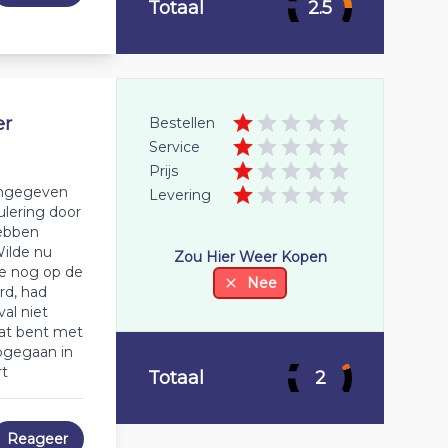
Totaal
2.5
er
Bestellen
Service
Prijs
angegeven
Levering
lering door
hebben
ilde nu
Zou Hier Weer Kopen
e nog op de
Nee
rd, had
al niet
aat bent met
opgegaan in
rt
Totaal
2
Reageer