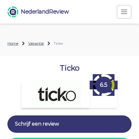
NederlandReview
Home
Vakantie
Ticko
Ticko
6.5
Schrijf een review