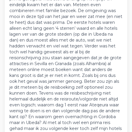
eindelijk kwam het er dan van. Meteen even
combineren met familie bezoek. De omgeving was
mooi in deze tijd van het jaar en weer zat mee (en niet
te heet) dus dat was prima. De eerste hotels waren
alleen echt lang geen ‘4 sterren’ waard en alle hotels
lagen ver van de grote steden (op die in Ubeda na
dan) en dus moest alles met de auto, wat we niet
hadden verwacht en viel wat tegen. Verder was het
toch wel handig geweest als er al bij de
reisonschrijving zou staan aangegeven dat je de grote
attracties in Sevilla en Granada (zoals Alhambra) al
meteen online moest boeken want dat anders de
kans groot is dat je er niet in komt. Zoals bij ons dus
ook het geval was jammer genoeg. Beter zou zijn als
je dit meteen bij de reisboeking zelf optioneel zou
kunnen doen. Tevens was de reisbeschrijving niet
helemaal duidelijk en de reisroute/volgorde niet altijd
even logisch; waarom dag 1 eerst naar Ateqeura waar
weinig te doen is en dan volgende dag pas de andere
kant op? En waarom geen overnachting in Cordoba
maar in Ubeda? Al met al toch wel een prima reis
gehad maar ik zou volgende keer toch zelf mijn hotels