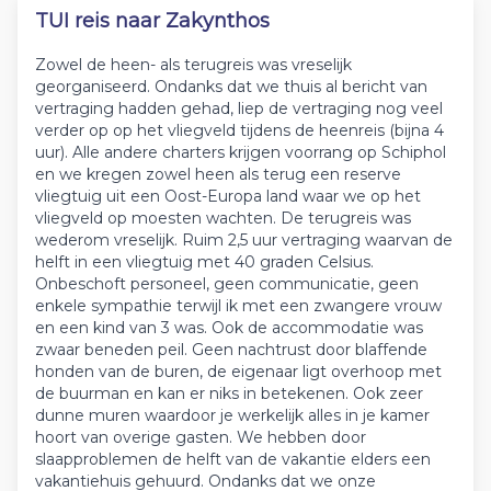
TUI reis naar Zakynthos
Zowel de heen- als terugreis was vreselijk
georganiseerd. Ondanks dat we thuis al bericht van
vertraging hadden gehad, liep de vertraging nog veel
verder op op het vliegveld tijdens de heenreis (bijna 4
uur). Alle andere charters krijgen voorrang op Schiphol
en we kregen zowel heen als terug een reserve
vliegtuig uit een Oost-Europa land waar we op het
vliegveld op moesten wachten. De terugreis was
wederom vreselijk. Ruim 2,5 uur vertraging waarvan de
helft in een vliegtuig met 40 graden Celsius.
Onbeschoft personeel, geen communicatie, geen
enkele sympathie terwijl ik met een zwangere vrouw
en een kind van 3 was. Ook de accommodatie was
zwaar beneden peil. Geen nachtrust door blaffende
honden van de buren, de eigenaar ligt overhoop met
de buurman en kan er niks in betekenen. Ook zeer
dunne muren waardoor je werkelijk alles in je kamer
hoort van overige gasten. We hebben door
slaapproblemen de helft van de vakantie elders een
vakantiehuis gehuurd. Ondanks dat we onze