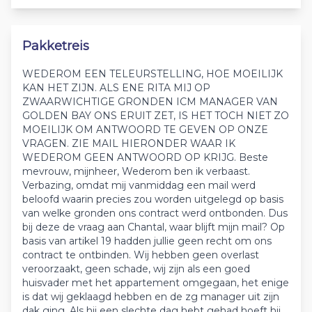
Pakketreis
WEDEROM EEN TELEURSTELLING, HOE MOEILIJK
KAN HET ZIJN. ALS ENE RITA MIJ OP
ZWAARWICHTIGE GRONDEN ICM MANAGER VAN
GOLDEN BAY ONS ERUIT ZET, IS HET TOCH NIET ZO
MOEILIJK OM ANTWOORD TE GEVEN OP ONZE
VRAGEN. ZIE MAIL HIERONDER WAAR IK
WEDEROM GEEN ANTWOORD OP KRIJG. Beste
mevrouw, mijnheer, Wederom ben ik verbaast.
Verbazing, omdat mij vanmiddag een mail werd
beloofd waarin precies zou worden uitgelegd op basis
van welke gronden ons contract werd ontbonden. Dus
bij deze de vraag aan Chantal, waar blijft mijn mail? Op
basis van artikel 19 hadden jullie geen recht om ons
contract te ontbinden. Wij hebben geen overlast
veroorzaakt, geen schade, wij zijn als een goed
huisvader met het appartement omgegaan, het enige
is dat wij geklaagd hebben en de zg manager uit zijn
dak ging. Als hij een slechte dag hebt gehad hoeft hij