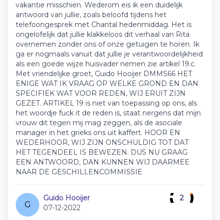
vakantie misschien. Wederom eis ik een duidelijk
antwoord van jullie, zoals beloofd tijdens het
telefoongesprek met Chantal hedenmiddag. Het is
ongelofelijk dat jullie klakkeloos dit verhaal van Rita
overnemen zonder ons of onze getuigen te horen. Ik
ga er nogmaals vanuit dat jullie je verantwoordelijkheid
als een goede wijze huisvader nemen zie artikel 19.c.
Met vriendelijke groet, Guido Hooijer DMMS66 HET
ENIGE WAT IK VRAAG OP WELKE GROND EN DAN
SPECIFIEK WAT VOOR REDEN, WIJ ERUIT ZIJN
GEZET. ARTIKEL 19 is niet van toepassing op ons, als
het woordje fuck it de reden is, staat nergens dat mijn
vrouw dit tegen mij mag zeggen, als de asociale
manager in het grieks ons uit kaffert. HOOR EN
WEDERHOOR, WIJ ZIJN ONSCHULDIG TOT DAT
HET TEGENDEEL IS BEWEZEN. DUS NU GRAAG
EEN ANTWOORD, DAN KUNNEN WIJ DAARMEE
NAAR DE GESCHILLENCOMMISSIE
Guido Hooijer
2
G
07-12-2022