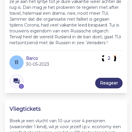
ze je aan het lijntje tot je dure vakantie weer achter de
rug is. Dan mag je het proberen te regelen met after
travel, helemaal een drama...nee, nooit meer TUi.
Jammer dat die organisatie niet failliet is gegaan
tijdens Corona, had veel vakantie leed bespaard. Tui is
trouwens eigendom van een Russische oligarch.
Terwijl heel de wereld Rusland in de ban doet, gaat TUi
nietsontziend met de Russen in zee. Verraders !
Barco
2
B
30-05-2023
Reageer
0
Vliegtickets
Boek je een vlucht van 10 uur voor 4 personen
(waaronder 1 kind), wil je voor jezelf i.p.v. economy een