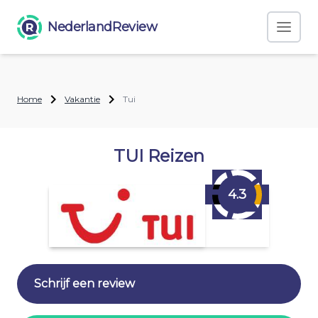
NederlandReview
Home
Vakantie
Tui
TUI Reizen
4.3
Schrijf een review