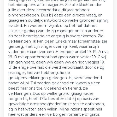
het niet op ons af te reageren. Zie alle klachten die
jullie over deze accomodatie dit jaar hebben
binnengekregen. Dus bij deze een directe vraag, en
graag een duidelijk antwoord op welke gronden zijn wij
evicted. En wederom wijs ik u op het feit dat het
asociale gedrag van de zg manager ons en anderen
als zeer bedreigend en angstig is overgekomen. Zie
verklaringen. Ik kan geen Grieks maar lichaamstaal zei
genoeg, met zijn vinger over zijn keel, waarna zijn
vader het maar overnam. Hieronder artikel 19. 19. A nvt
19. B nvt appartement had geen warm water 19. C wij
zijn gehinderd, geen wifi geen ww en rioolvliegjes 19.
D de enige overlast die werd veroorzaakt door de zg
manager, hiervan hebben jullie de
getuigenverklaringen gekregen. Hij werd woedend
nadat wij bij Tui hadden geklaagd en kwam als een
beest naar ons toe, vloekend en tierend, zie
verklaringen. Dus op welke grond, graag nader
toegelicht, heeft Rita besloten dat zij op basis van
gewichtige omstandigheden onze reis te ontbinden,
cq in het water laten vallen. Mijns inziens speelt hier
heel wat anders, een verborgen romance of gratis