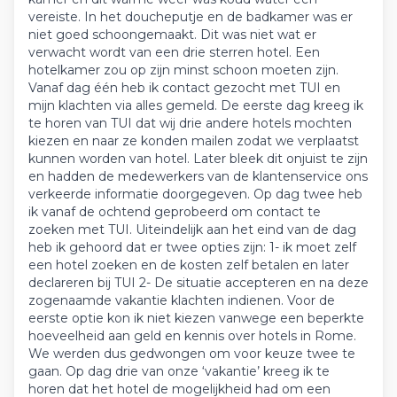
vereiste. In het doucheputje en de badkamer was er
niet goed schoongemaakt. Dit was niet wat er
verwacht wordt van een drie sterren hotel. Een
hotelkamer zou op zijn minst schoon moeten zijn.
Vanaf dag één heb ik contact gezocht met TUI en
mijn klachten via alles gemeld. De eerste dag kreeg ik
te horen van TUI dat wij drie andere hotels mochten
kiezen en naar ze konden mailen zodat we verplaatst
kunnen worden van hotel. Later bleek dit onjuist te zijn
en hadden de medewerkers van de klantenservice ons
verkeerde informatie doorgegeven. Op dag twee heb
ik vanaf de ochtend geprobeerd om contact te
zoeken met TUI. Uiteindelijk aan het eind van de dag
heb ik gehoord dat er twee opties zijn: 1- ik moet zelf
een hotel zoeken en de kosten zelf betalen en later
declareren bij TUI 2- De situatie accepteren en na deze
zogenaamde vakantie klachten indienen. Voor de
eerste optie kon ik niet kiezen vanwege een beperkte
hoeveelheid aan geld en kennis over hotels in Rome.
We werden dus gedwongen om voor keuze twee te
gaan. Op dag drie van onze ‘vakantie’ kreeg ik te
horen dat het hotel de mogelijkheid had om een