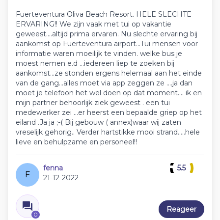
Fuerteventura Oliva Beach Resort. HELE SLECHTE
ERVARING!! We zijn vaak met tui op vakantie
geweest....altijd prima ervaren. Nu slechte ervaring bij
aankomst op Fuerteventura airport...Tui mensen voor
informatie waren moeilijk te vinden. welke bus je
moest nemen e.d ...iedereen liep te zoeken bij
aankomst...ze stonden ergens helemaal aan het einde
van de gang...alles moet via app zeggen ze ....ja dan
moet je telefoon het wel doen op dat moment.... ik en
mijn partner behoorlijk ziek geweest . een tui
medewerker zei ...er heerst een bepaalde griep op het
eiland .Ja ja ;-( Bij gebouw ( annex)waar wij zaten
vreselijk gehorig.. Verder hartstikke mooi strand.....hele
lieve en behulpzame en personeel!!
fenna
5.5
F
21-12-2022
Reageer
0