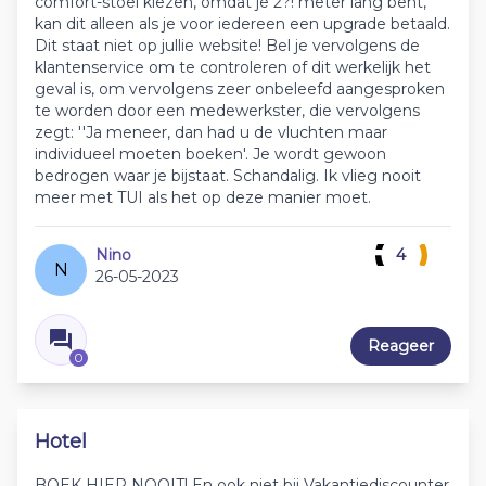
comfort-stoel kiezen, omdat je 2?! meter lang bent,
kan dit alleen als je voor iedereen een upgrade betaald.
Dit staat niet op jullie website! Bel je vervolgens de
klantenservice om te controleren of dit werkelijk het
geval is, om vervolgens zeer onbeleefd aangesproken
te worden door een medewerkster, die vervolgens
zegt: ''Ja meneer, dan had u de vluchten maar
individueel moeten boeken'. Je wordt gewoon
bedrogen waar je bijstaat. Schandalig. Ik vlieg nooit
meer met TUI als het op deze manier moet.
Nino
4
N
26-05-2023
Reageer
0
Hotel
BOEK HIER NOOIT! En ook niet bij Vakantiediscounter