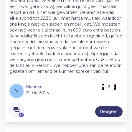
beperkt (vooral vervelend met een kindje van 1 jaar en
een zwangere vrouw), we wilden juist geen massale
resort en dit is het wel geworden. De animatie was
elke avond tot 22.30 uur, met harde muziek, waardoor
ons kindje niet kon slapen en moeilijk at. We moesten
ook nog voor dit allemaal ruim 600 euro extra betalen.
Schandalig! Na een klacht te hebben ingediend, gaf de
klachtenadministratie aan dat we akkoord waren
gegaan met de nieuwe vakantie, omdat we die
meteen geboekt hadden (onder druk). Zij zeggen dat
we nergens geen recht meer op hebben. Ook niet op
de 600 euro verschil. We hebben uren aan de telefoon
gezeten om iemand te kunnen spreken van Tui.
Marieke
2
M
22-06-2023
Reageer
0