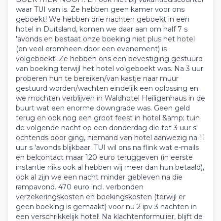
waar TUI van is. Ze hebben geen kamer voor ons
geboekt! We hebben drie nachten geboekt in een
hotel in Duitsland, komen we daar aan om half 7 s
'avonds en bestaat onze boeking niet plus het hotel
(en veel eromheen door een evenement) is
volgeboekt! Ze hebben ons een bevestiging gestuurd
van boeking terwijl het hotel volgeboekt was. Na 3 uur
proberen hun te bereiken/van kastje naar muur
gestuurd worden/wachten eindelijk een oplossing en
we mochten verblijven in Waldhotel Heiligenhaus in de
buurt wat een enorme downgrade was. Geen geld
terug en ook nog een groot feest in hotel &amp; tuin
de volgende nacht op een donderdag die tot 3 uur s'
ochtends door ging, niemand van hotel aanwezig na 11
uur s 'avonds blijkbaar. TUI wil ons na flink wat e-mails
en belcontact maar 120 euro teruggeven (in eerste
instantie niks ook al hebben wij meer dan hun betaald),
ook al zijn we een nacht minder gebleven na die
rampavond. 470 euro incl. verbonden
verzekeringskosten en boekingskosten (terwijl er
geen boeking is gemaakt) voor nu 2 ipv 3 nachten in
een verschrikkelijk hotel! Na klachtenformulier, blijft de