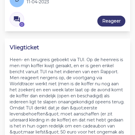
11-04-2023
Reageer
0
Vliegticket
Heen- en terugreis geboekt via TUI. Op de heenreis is
men mijn koffer kwijt geraakt, en er is geen enkel
bericht vanuit TUI na het indienen van een Rapport.
Men reageert nergens op, de voortgang via
Worldtracer werkt niet (men is de koffer nu nog aan
het zoeken) en een week later laat op de avond komt
de koffer dan eindelijk (open en beschadigd) als
iedereen ligt te slapen onaangekondigd opeens terug.
Omdat TUI denkt dat je dan &quot;eerste
levensbehoeften&quot; moet aanschaffen (er zit
uiteraard kleding in de koffer) en dat niet hebt gedaan
is het in hun ogen redelijk om een cadeaubon van
&quot;maar liefst&quot; 50 euro voor het ongemak als