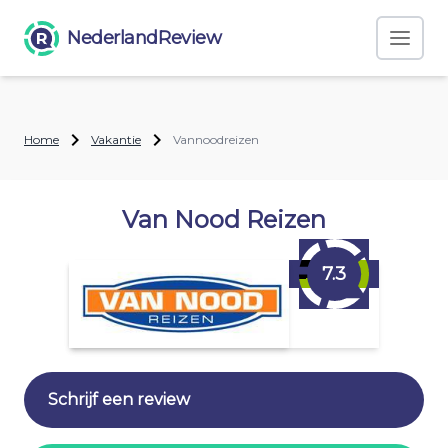
NederlandReview
Home
Vakantie
Vannoodreizen
Van Nood Reizen
7.3
Schrijf een review