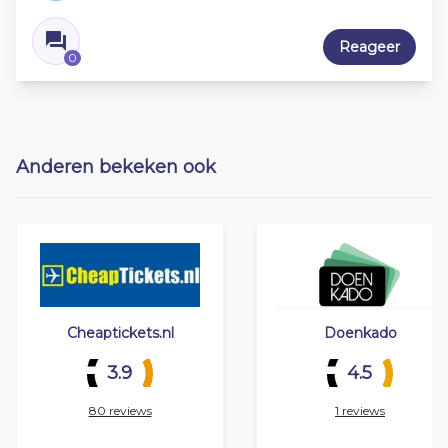
Reageer
0
Anderen bekeken ook
Cheaptickets.nl
Doenkado
3.9
4.5
80 reviews
1 reviews