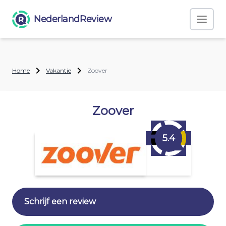
NederlandReview
Home
Vakantie
Zoover
Zoover
5.4
Schrijf een review