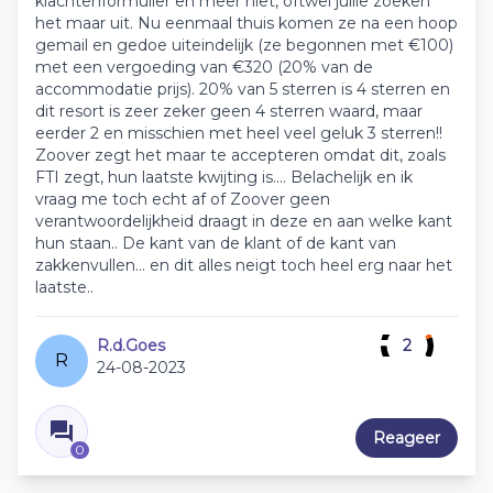
klachtenformulier en meer niet, oftwel jullie zoeken
het maar uit. Nu eenmaal thuis komen ze na een hoop
gemail en gedoe uiteindelijk (ze begonnen met €100)
met een vergoeding van €320 (20% van de
accommodatie prijs). 20% van 5 sterren is 4 sterren en
dit resort is zeer zeker geen 4 sterren waard, maar
eerder 2 en misschien met heel veel geluk 3 sterren!!
Zoover zegt het maar te accepteren omdat dit, zoals
FTI zegt, hun laatste kwijting is.... Belachelijk en ik
vraag me toch echt af of Zoover geen
verantwoordelijkheid draagt in deze en aan welke kant
hun staan.. De kant van de klant of de kant van
zakkenvullen... en dit alles neigt toch heel erg naar het
laatste..
R.d.Goes
2
R
24-08-2023
Reageer
0