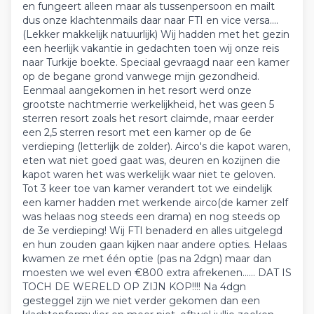
en fungeert alleen maar als tussenpersoon en mailt
dus onze klachtenmails daar naar FTI en vice versa....
(Lekker makkelijk natuurlijk) Wij hadden met het gezin
een heerlijk vakantie in gedachten toen wij onze reis
naar Turkije boekte. Speciaal gevraagd naar een kamer
op de begane grond vanwege mijn gezondheid.
Eenmaal aangekomen in het resort werd onze
grootste nachtmerrie werkelijkheid, het was geen 5
sterren resort zoals het resort claimde, maar eerder
een 2,5 sterren resort met een kamer op de 6e
verdieping (letterlijk de zolder). Airco's die kapot waren,
eten wat niet goed gaat was, deuren en kozijnen die
kapot waren het was werkelijk waar niet te geloven.
Tot 3 keer toe van kamer verandert tot we eindelijk
een kamer hadden met werkende airco(de kamer zelf
was helaas nog steeds een drama) en nog steeds op
de 3e verdieping! Wij FTI benaderd en alles uitgelegd
en hun zouden gaan kijken naar andere opties. Helaas
kwamen ze met één optie (pas na 2dgn) maar dan
moesten we wel even €800 extra afrekenen...... DAT IS
TOCH DE WERELD OP ZIJN KOP!!!! Na 4dgn
gesteggel zijn we niet verder gekomen dan een