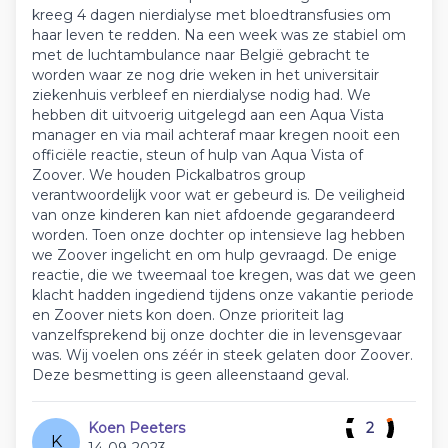
kreeg 4 dagen nierdialyse met bloedtransfusies om
haar leven te redden. Na een week was ze stabiel om
met de luchtambulance naar België gebracht te
worden waar ze nog drie weken in het universitair
ziekenhuis verbleef en nierdialyse nodig had. We
hebben dit uitvoerig uitgelegd aan een Aqua Vista
manager en via mail achteraf maar kregen nooit een
officiële reactie, steun of hulp van Aqua Vista of
Zoover. We houden Pickalbatros group
verantwoordelijk voor wat er gebeurd is. De veiligheid
van onze kinderen kan niet afdoende gegarandeerd
worden. Toen onze dochter op intensieve lag hebben
we Zoover ingelicht en om hulp gevraagd. De enige
reactie, die we tweemaal toe kregen, was dat we geen
klacht hadden ingediend tijdens onze vakantie periode
en Zoover niets kon doen. Onze prioriteit lag
vanzelfsprekend bij onze dochter die in levensgevaar
was. Wij voelen ons zéér in steek gelaten door Zoover.
Deze besmetting is geen alleenstaand geval.
Koen Peeters
2
K