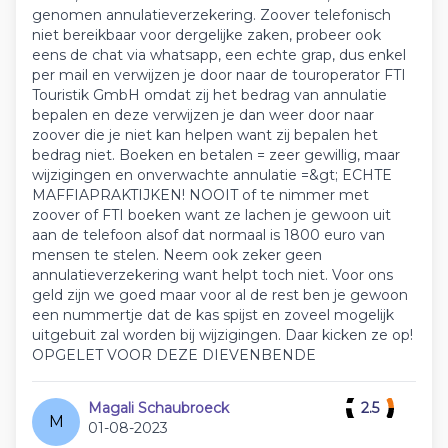
genomen annulatieverzekering. Zoover telefonisch
niet bereikbaar voor dergelijke zaken, probeer ook
eens de chat via whatsapp, een echte grap, dus enkel
per mail en verwijzen je door naar de touroperator FTI
Touristik GmbH omdat zij het bedrag van annulatie
bepalen en deze verwijzen je dan weer door naar
zoover die je niet kan helpen want zij bepalen het
bedrag niet. Boeken en betalen = zeer gewillig, maar
wijzigingen en onverwachte annulatie =&gt; ECHTE
MAFFIAPRAKTIJKEN! NOOIT of te nimmer met
zoover of FTI boeken want ze lachen je gewoon uit
aan de telefoon alsof dat normaal is 1800 euro van
mensen te stelen. Neem ook zeker geen
annulatieverzekering want helpt toch niet. Voor ons
geld zijn we goed maar voor al de rest ben je gewoon
een nummertje dat de kas spijst en zoveel mogelijk
uitgebuit zal worden bij wijzigingen. Daar kicken ze op!
OPGELET VOOR DEZE DIEVENBENDE
Magali Schaubroeck
2.5
M
01-08-2023