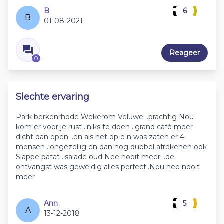
B
6
B
01-08-2021
Reageer
0
Slechte ervaring
Park berkenrhode Wekerom Veluwe ..prachtig Nou
kom er voor je rust ..niks te doen ..grand café meer
dicht dan open ..en als het op e n was zaten er 4
mensen ..ongezellig en dan nog dubbel afrekenen ook
Slappe patat ..salade oud Nee nooit meer ..de
ontvangst was geweldig alles perfect..Nou nee nooit
meer
Ann
5
A
13-12-2018