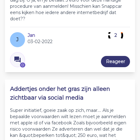
dag bij. O ja, en je betaalt 5 euro voor deze handige
procedure van aanmelden! Misschien kan Snappcar
eens kijken hoe iedere andere internetbedrijf dat
doet??
Jan
2
J
03-02-2022
Reageer
0
Addertjes onder het gras zijn alleen
zichtbaar via social media
Super initiatief, goeie zaak op zich, maar.... Als je
bepaalde voorwaarden wilt lezen moet je aanmelden
met apple id of via facebook Zoals bijvoorbeeld eigen
risico voorwaarden Ze adverteren dan wel dat je die
kan &quot;beperken tot&quot; 250 euro, wat het