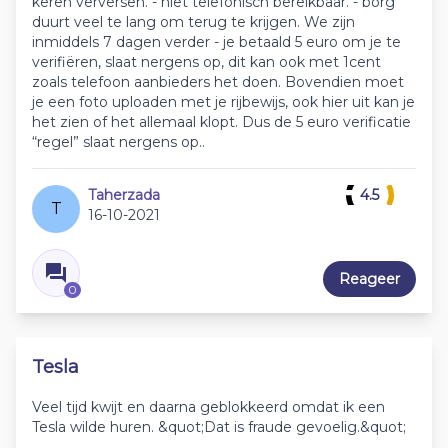
keren verversen. - niet telefonisch bereikbaar. - borg
duurt veel te lang om terug te krijgen. We zijn
inmiddels 7 dagen verder - je betaald 5 euro om je te
verifiëren, slaat nergens op, dit kan ook met 1cent
zoals telefoon aanbieders het doen. Bovendien moet
je een foto uploaden met je rijbewijs, ook hier uit kan je
het zien of het allemaal klopt. Dus de 5 euro verificatie
“regel” slaat nergens op..
Taherzada
4.5
T
16-10-2021
Reageer
0
Tesla
Veel tijd kwijt en daarna geblokkeerd omdat ik een
Tesla wilde huren. &quot;Dat is fraude gevoelig.&quot;