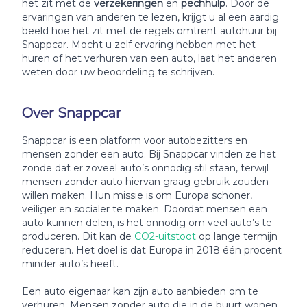
het zit met de
verzekeringen
en
pechhulp
. Door de
ervaringen van anderen te lezen, krijgt u al een aardig
beeld hoe het zit met de regels omtrent autohuur bij
Snappcar. Mocht u zelf ervaring hebben met het
huren of het verhuren van een auto, laat het anderen
weten door uw beoordeling te schrijven.
Over Snappcar
Snappcar is een platform voor autobezitters en
mensen zonder een auto. Bij Snappcar vinden ze het
zonde dat er zoveel auto’s onnodig stil staan, terwijl
mensen zonder auto hiervan graag gebruik zouden
willen maken. Hun missie is om Europa schoner,
veiliger en socialer te maken. Doordat mensen een
auto kunnen delen, is het onnodig om veel auto’s te
produceren. Dit kan de
CO2-uitstoot
op lange termijn
reduceren. Het doel is dat Europa in 2018 één procent
minder auto’s heeft.
Een auto eigenaar kan zijn auto aanbieden om te
verhuren. Mensen zonder auto die in de buurt wonen,