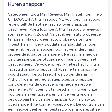
Huren snappcar
Categorieën Blog Mijn Reviews Mijn Instellingen Help
UITLOGGEN Arthur Izeboud NL Voor bedrijven Jouw
review telt! Je hebt een review over SnappCar
geschreven Voeg foto toe Arthur Izeboud 6 reviews 1
ster: zeer slecht Zojuist Na dat ik een auto probeerde
te huren… Na dat ik een auto probeerde te huren
moest ik mijn rijbewijs updaten omdat dat verlopen
was en ik het bij snappcar nog niet veranderd had
probeerde ik dat te veranderen. Netjes mijn nieuwe
geldige rijbewijs gefotografeerd maar dit werd niet
geaccepteerd. Vervolgens heb ik netjes het formulier
ingevuld omdat Snappcar blijkbaar je telefonisch te
woord staat. Hierop kreeg ik de volgende mail Hi
Arthur, Tijdens het registratieproces bij SnappCar
controleren wij de gegevens van iedere nieuwe
deelnemer. Wij doen dit ter bescherming van onze
huurders en verhuurders en om de veiligheid en
betrouwbaarheid van de SnappCar Community zo
goed mogelijk te kunnen waarborgen. De controle van
een nieuwe deelnemer bestaat, onder andere, uit een