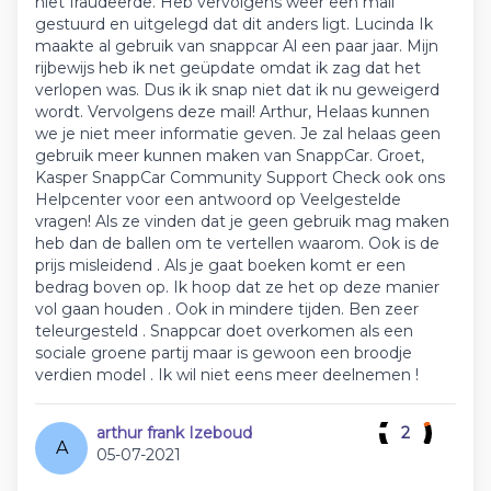
niet fraudeerde. Heb vervolgens weer een mail
gestuurd en uitgelegd dat dit anders ligt. Lucinda Ik
maakte al gebruik van snappcar Al een paar jaar. Mijn
rijbewijs heb ik net geüpdate omdat ik zag dat het
verlopen was. Dus ik ik snap niet dat ik nu geweigerd
wordt. Vervolgens deze mail! Arthur, Helaas kunnen
we je niet meer informatie geven. Je zal helaas geen
gebruik meer kunnen maken van SnappCar. Groet,
Kasper SnappCar Community Support Check ook ons
Helpcenter voor een antwoord op Veelgestelde
vragen! Als ze vinden dat je geen gebruik mag maken
heb dan de ballen om te vertellen waarom. Ook is de
prijs misleidend . Als je gaat boeken komt er een
bedrag boven op. Ik hoop dat ze het op deze manier
vol gaan houden . Ook in mindere tijden. Ben zeer
teleurgesteld . Snappcar doet overkomen als een
sociale groene partij maar is gewoon een broodje
verdien model . Ik wil niet eens meer deelnemen !
arthur frank Izeboud
2
A
05-07-2021