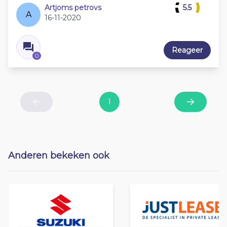
Artjoms petrovs
5.5
A
16-11-2020
Reageer
0
1
Previous
Next
Anderen bekeken ook