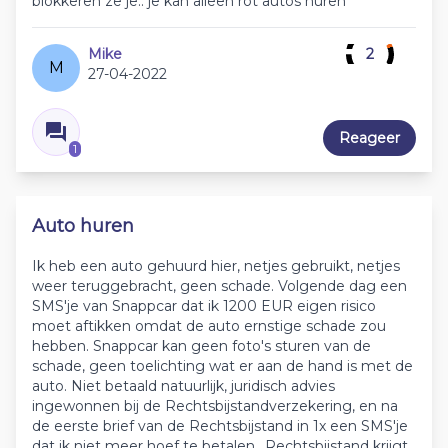
blokkeren ze je.. je kan alleen rot autos huren
Mike
2
M
27-04-2022
Reageer
1
Auto huren
Ik heb een auto gehuurd hier, netjes gebruikt, netjes
weer teruggebracht, geen schade. Volgende dag een
SMS'je van Snappcar dat ik 1200 EUR eigen risico
moet aftikken omdat de auto ernstige schade zou
hebben. Snappcar kan geen foto's sturen van de
schade, geen toelichting wat er aan de hand is met de
auto. Niet betaald natuurlijk, juridisch advies
ingewonnen bij de Rechtsbijstandverzekering, en na
de eerste brief van de Rechtsbijstand in 1x een SMS'je
dat ik niet meer hoef te betalen.. Rechtsbijstand krijgt