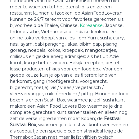
Liefhebbers van de Aziatische keuken hoeven niet
meer te wachten tot het etenstijd is en ze een
restaurant kunnen uitzoeken; op AsianFoodLovers.nl
kunnen ze 24/7 terecht voor favoriete gerechten uit
bijvoorbeeld de Thaise, Chinese,
Koreaanse
, Japanse,
Indonesische, Vietnamese of Indiase keuken. De
online toko verkoopt van alles: Tom Yum, sushi, curry,
nasi, ayam, babi pangang, laksa, bibim pap, pisang
goreng, noedels, kokos, kroepoek, mangotoetjes,
chilisaus en gekke energiedrankjes: als het uit Azië
komt, kun je het er vinden. Bekijk recepten, bestel
losse producten of kies voor een food box. Voor een
goede keuze kun je op van alles filteren: land van
herkomst, gang (hoofdgerecht, voorgerecht,
bijgerecht, toetje), vis / vlees / vegetarisch /
vleesvervanger, mild / medium / pittig. Binnen de food
boxen is er een Sushi Box, waarmee je zelf sushi kunt
maken; een Asian Food Lovers Box waarmee je drie
complete gerechten kunt samenstellen en alleen nog
zelf de verse ingrediënten moet kopen; de
Festival
Survival Box
, waarmee je elk festival kunt overleven en
als cadeautje een speciale cap en strandbal krijgt; de
Themabox Japan met maar liefst vijftien typisch