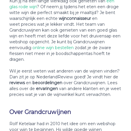
Kun jij na een lange werkdag ook genieten van
een
glas rode wijn
? Of neem jij tijdens het eten een droge
witte wijn die perfect smaakt bij je maaltijd? Je bent
waarschijnlijk een echte
wijnconnaisseur
en
weet precies wat je lekker vindt. Het team van
Grandcruwijnen kan ook genieten van een goed glas
wijn en heeft met deze liefde voor het druivensap een
webshop opgericht. Je kunt bij Grandcruwijnen
eenvoudig
online wijn bestellen
zodat je de zware
flessen niet meer in je boodschappentas hoeft te
dragen.
Wil je eerst weten wat anderen van de wijnen vinden?
Dan zit je op NederlandReview goed! Je vindt hier de
reviews
en
beoordelingen
over Grandcruwijnen. Lees
alles over de
ervaringen
van andere klanten en je weet
precies wat je van de wijnwinkel kunt verwachten.
Over Grandcruwijnen
Rolf Ketelaar had in 2010 het idee om een webshop
voor wijn te beginnen. Hij wilde goede wijnen