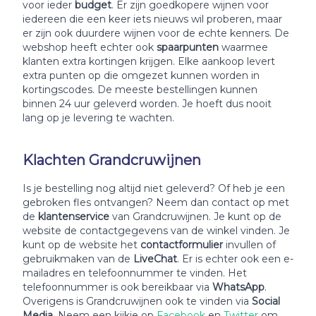
voor ieder
budget
. Er zijn goedkopere wijnen voor
iedereen die een keer iets nieuws wil proberen, maar
er zijn ook duurdere wijnen voor de echte kenners. De
webshop heeft echter ook
spaarpunten
waarmee
klanten extra kortingen krijgen. Elke aankoop levert
extra punten op die omgezet kunnen worden in
kortingscodes. De meeste bestellingen kunnen
binnen 24 uur geleverd worden. Je hoeft dus nooit
lang op je levering te wachten.
Klachten Grandcruwijnen
Is je bestelling nog altijd niet geleverd? Of heb je een
gebroken fles ontvangen? Neem dan contact op met
de
klantenservice
van Grandcruwijnen. Je kunt op de
website de contactgegevens van de winkel vinden. Je
kunt op de website het
contactformulier
invullen of
gebruikmaken van de
LiveChat
. Er is echter ook een e-
mailadres en telefoonnummer te vinden. Het
telefoonnummer is ook bereikbaar via
WhatsApp
.
Overigens is Grandcruwijnen ook te vinden via
Social
Media
. Neem een kijkje op
Facebook
en
Twitter
om