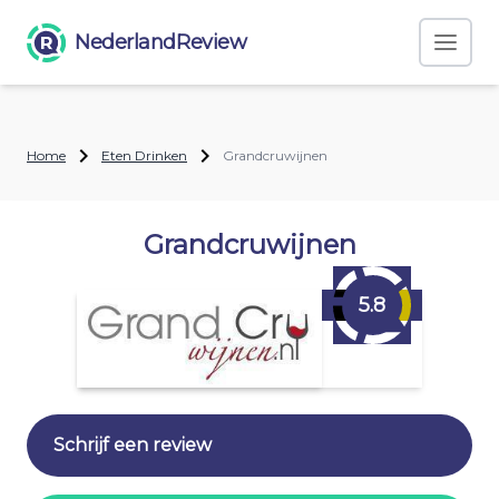
NederlandReview
Home
Eten Drinken
Grandcruwijnen
Grandcruwijnen
5.8
Schrijf een review