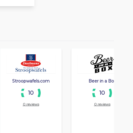
Stroopwafels.com
Beer in a Box
10
10
0 reviews
0 reviews