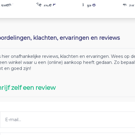
8
8
8
tellen
Service
Prijs
Leveri
ordelingen, klachten, ervaringen en reviews
 hier onafhankelijke reviews, klachten en ervaringen. Wees op
 een winkel waar u een (online) aankoop heeft gedaan. Zo bepaa
ht en goed zijn!
rijf zelf een review