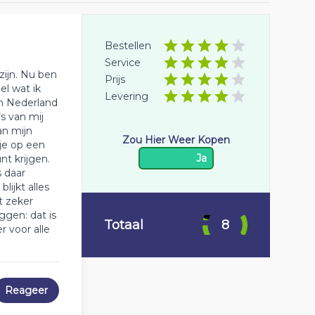
Bestellen
Service
zijn. Nu ben
Prijs
el wat ik
Levering
in Nederland
s van mij
an mijn
Zou Hier Weer Kopen
je op een
Ja
t krijgen.
 daar
lijkt alles
lt zeker
gen: dat is
Totaal
8
 voor alle
Reageer