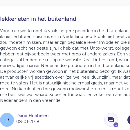
lekker eten in het buitenland
Voor mijn werk moet ik vaak langere perioden in het buitenland 
ik niet echt een huismus en in Nederland heb ik ook niet heel ve
zou moeten missen, maar er zijn bepaalde levensmiddelen die 
gewoon echt het beste zijn. Ik heb dat met Unox-worst, collega’
hebben dat bijvoorbeeld weer met drop of andere zaken. Een v
collega’s attendeerde mij op de website Real Dutch Food, waar 
eenvoudige manier Nederlandse producten in het buitenland kun
De producten worden gewoon in het buitenland bezorgt. Ik was
aanvankelijke vrij sceptisch over (zal wel heel duur zijn), maar dat b
mee te vallen. Het is natuurlijk niet helemaal gratis, maar het va
mee. Nu kan ik af en toe gewoon rookworst eten en ik moet zeg
me best wel wat waard. Super enthousiast en zeker een aanrader
Nederlanders in den vreemde.
Daud Hobbelen
D
08-01-2018
0