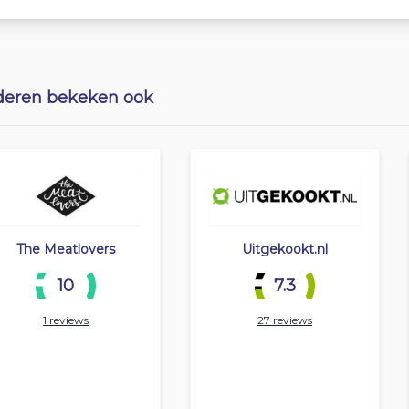
eren bekeken ook
The Meatlovers
Uitgekookt.nl
10
7.3
1 reviews
27 reviews