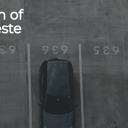
m of
ste