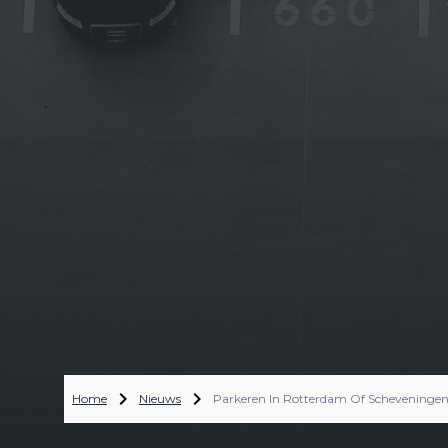
Home
Nieuws
Parkeren In Rotterdam Of Scheveningen