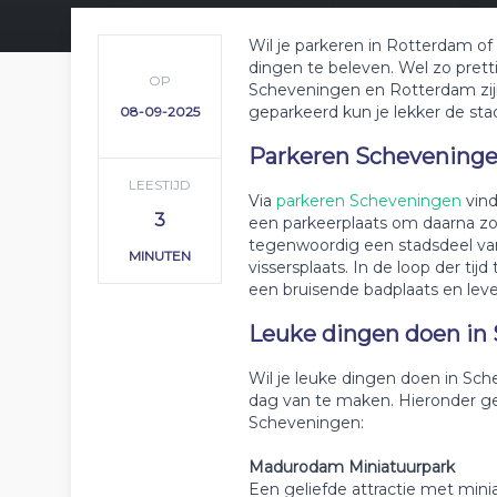
Wil je parkeren in Rotterdam of
dingen te beleven. Wel zo pretti
OP
Scheveningen en Rotterdam zijn
geparkeerd kun je lekker de stad
08-09-2025
Parkeren Schevening
LEESTIJD
Via
parkeren Scheveningen
vind
3
een parkeerplaats om daarna zo
tegenwoordig een stadsdeel van
MINUTEN
vissersplaats. In de loop der tij
een bruisende badplaats en lev
Leuke dingen doen in
Wil je leuke dingen doen in Sc
dag van te maken. Hieronder ge
Scheveningen:
Madurodam Miniatuurpark
Een geliefde attractie met mini