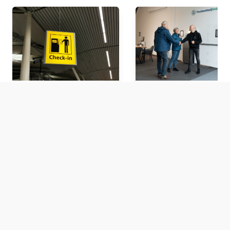
Zo verbeter je de
Waar vind ik de
bezoekerservaring
showroom van
binnen je organisatie
ThuisbatterijNederland.n
Over ons
Privacy & Disclaimer
Cookies