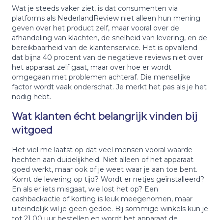
Wat je steeds vaker ziet, is dat consumenten via
platforms als NederlandReview niet alleen hun mening
geven over het product zelf, maar vooral over de
afhandeling van klachten, de snelheid van levering, en de
bereikbaarheid van de klantenservice. Het is opvallend
dat bijna 40 procent van de negatieve reviews niet over
het apparaat zelf gaat, maar over hoe er wordt
omgegaan met problemen achteraf. Die menselijke
factor wordt vaak onderschat. Je merkt het pas als je het
nodig hebt.
Wat klanten écht belangrijk vinden bij
witgoed
Het viel me laatst op dat veel mensen vooral waarde
hechten aan duidelijkheid. Niet alleen of het apparaat
goed werkt, maar ook of je weet waar je aan toe bent.
Komt de levering op tijd? Wordt er netjes geïnstalleerd?
En als er iets misgaat, wie lost het op? Een
cashbackactie of korting is leuk meegenomen, maar
uiteindelijk wil je geen gedoe. Bij sommige winkels kun je
tot 21.00 uur bestellen en wordt het apparaat de