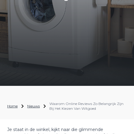
Waarom Online Reviews Zo Belangrijk Zijn
Home
Nieuws
Bij Het Kiezen Van Witgoed
Je staat in de winkel, kijkt naar die glimmende