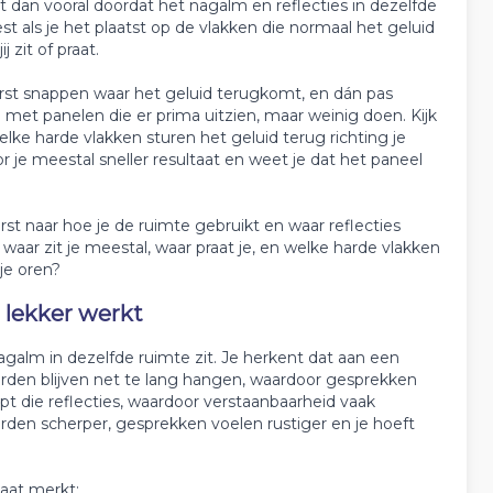
pt dan vooral doordat het nagalm en reflecties in dezelfde
t als je het plaatst op de vlakken die normaal het geluid
 zit of praat.
erst snappen waar het geluid terugkomt, en dán pas
 met panelen die er prima uitzien, maar weinig doen. Kijk
welke harde vlakken sturen het geluid terug richting je
or je meestal sneller resultaat en weet je dat het paneel
st naar hoe je de ruimte gebruikt en waar reflecties
: waar zit je meestal, waar praat je, en welke harde vlakken
 je oren?
 lekker werkt
 nagalm in dezelfde ruimte zit. Je herkent dat aan een
orden blijven net te lang hangen, waardoor gesprekken
t die reflecties, waardoor verstaanbaarheid vaak
orden scherper, gesprekken voelen rustiger en je hoeft
taat merkt: