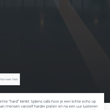
 Wanneer Niet
te “hard” klinkt: tijdens calls hoor je een lichte echo op
aan mensen vanzelf harder praten en na een uur luisteren