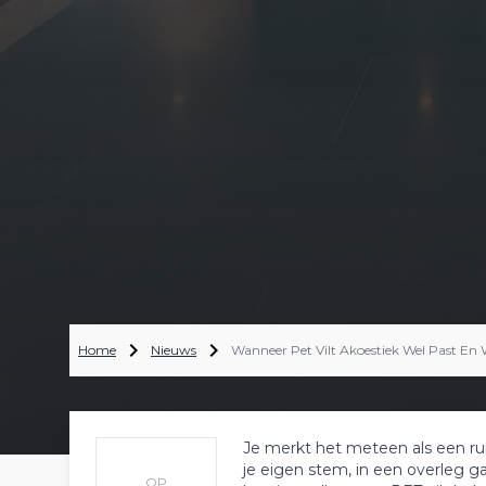
Home
Nieuws
Wanneer Pet Vilt Akoestiek Wel Past En
Je merkt het meteen als een ruim
je eigen stem, in een overleg g
OP