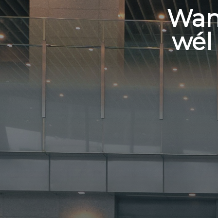
Wann
wél