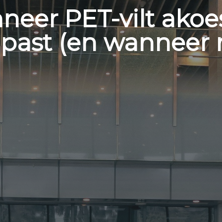
eer PET-vilt akoe
 past (en wanneer n