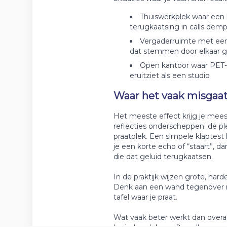
Thuiswerkplek waar een h
terugkaatsing in calls demp
Vergaderruimte met een 
dat stemmen door elkaar g
Open kantoor waar PET-vi
eruitziet als een studio
Waar het vaak misgaat
Het meeste effect krijg je mees
reflecties onderscheppen: de ple
praatplek. Een simpele klaptest h
je een korte echo of “staart”, d
die dat geluid terugkaatsen.
In de praktijk wijzen grote, ha
Denk aan een wand tegenover ra
tafel waar je praat.
Wat vaak beter werkt dan overal