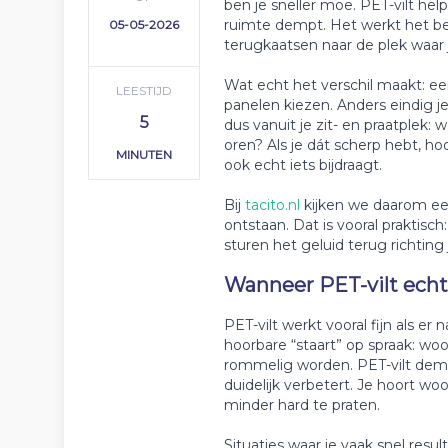
ben je sneller moe. PET-vilt hel
ruimte dempt. Het werkt het bes
05-05-2026
terugkaatsen naar de plek waar jij
Wat echt het verschil maakt: e
LEESTIJD
panelen kiezen. Anders eindig je
5
dus vanuit je zit- en praatplek: 
oren? Als je dát scherp hebt, ho
MINUTEN
ook echt iets bijdraagt.
Bij
tacito.nl
kijken we daarom eer
ontstaan. Dat is vooral praktisch
sturen het geluid terug richting
Wanneer PET-vilt echt
PET-vilt werkt vooral fijn als er
hoorbare “staart” op spraak: wo
rommelig worden. PET-vilt demp
duidelijk verbetert. Je hoort wo
minder hard te praten.
Situaties waar je vaak snel resul