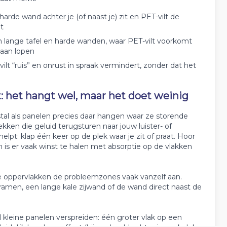
arde wand achter je (of naast je) zit en PET-vilt de
t
lange tafel en harde wanden, waar PET-vilt voorkomt
aan lopen
lt “ruis” en onrust in spraak vermindert, zonder dat het
: het hangt wel, maar het doet weinig
tal als panelen precies daar hangen waar ze storende
kken die geluid terugsturen naar jouw luister- of
elpt: klap één keer op de plek waar je zit of praat. Hoor
an is er vaak winst te halen met absorptie op de vlakken
rde oppervlakken de probleemzones vaak vanzelf aan.
men, een lange kale zijwand of de wand direct naast de
 kleine panelen verspreiden: één groter vlak op een